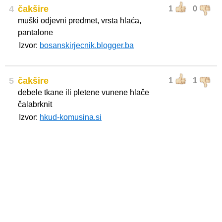
4
čakšire
1
0
muški odjevni predmet, vrsta hlaća,
pantalone
Izvor:
bosanskirjecnik.blogger.ba
5
čakšire
1
1
debele tkane ili pletene vunene hlače
čalabrknit
Izvor:
hkud-komusina.si