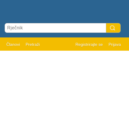
Članovi
Pretraži
Registrirajte se
Prijava