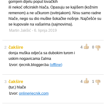
gornjem dijelu poput lovačkih
ili nekoć oficirskih hlača. Opasuju se kajišem (kožnim
remenom) a ne učkurom (svitnjakom). Nisu samo radne
hlače, nego su dio muške šokačke nošnje. Najčešće su
se kupovale na vašarima (sajmovima).
Martin Jakšić
- 6. lipnja 2019
2
čakšire
4
0
donja muška odjeća sa dubokim turom i
uskim nogavicama čalma
Izvor: rjecnik.blogger.ba
(offline)
3
čakšire
4
1
(tur.) hlače
Izvor:
onlinerjecnik.com