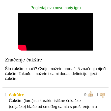
Pogledaj ovu novu party igru
Značenje čakšire
Što čakšire znači? Ovdje možete pronaći 5 značenja riječi
čakšire Također, možete i sami dodati definiciju riječi
čakšire
1
čakšire
9
1
Čakšire (turc.) su karakteristične šokačke
(seljačke) hlače od smeđeg samta s proširenjem u