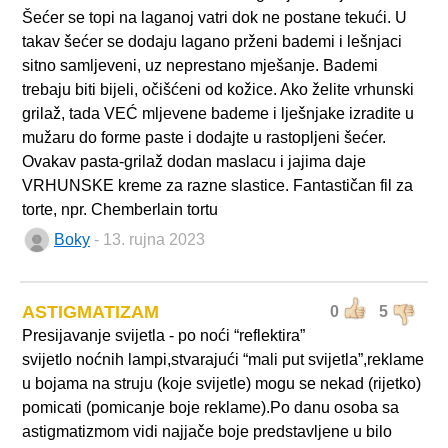
Šećer se topi na laganoj vatri dok ne postane tekući. U
takav šećer se dodaju lagano prženi bademi i lešnjaci
sitno samljeveni, uz neprestano mješanje. Bademi
trebaju biti bijeli, očišćeni od kožice. Ako želite vrhunski
grilaž, tada VEĆ mljevene bademe i lješnjake izradite u
mužaru do forme paste i dodajte u rastopljeni šećer.
Ovakav pasta-grilaž dodan maslacu i jajima daje
VRHUNSKE kreme za razne slastice. Fantastičan fil za
torte, npr. Chemberlain tortu
Boky
- 13. rujna 2023
ASTIGMATIZAM
0
5
Presijavanje svijetla - po noći “reflektira”
svijetlo noćnih lampi,stvarajući “mali put svijetla”,reklame
u bojama na struju (koje svijetle) mogu se nekad (rijetko)
pomicati (pomicanje boje reklame).Po danu osoba sa
astigmatizmom vidi najjače boje predstavljene u bilo