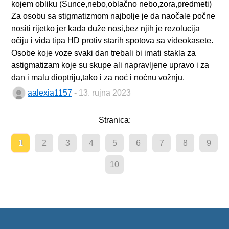
kojem obliku (Sunce,nebo,oblačno nebo,zora,predmeti)
Za osobu sa stigmatizmom najbolje je da naočale počne
nositi rijetko jer kada duže nosi,bez njih je rezolucija
očiju i vida tipa HD protiv starih spotova sa videokasete.
Osobe koje voze svaki dan trebali bi imati stakla za
astigmatizam koje su skupe ali napravljene upravo i za
dan i malu dioptriju,tako i za noć i noćnu vožnju.
aalexia1157
- 13. rujna 2023
Stranica:
1
2
3
4
5
6
7
8
9
10