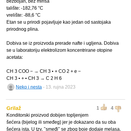
bezbojan, bez mirisa
talište: -182,76 °C
vrelište: -88,6 °C
Etan se u prirodi pojavljuje kao jedan od sastojaka
prirodnog plina.
Dobiva se iz proizvoda prerade nafte i ugljena. Dobiva
se u laboratoriju elektrolizom koncentrirane otopine
acetata:
CH 3 COO − → CH 3 • + CO 2 + e −
CH 3 • + • CH 3 → C 2 H 6
Neko i nesta
- 13. rujna 2023
Grilaž
1
4
Konditorski proizvod dobijen topljenjem
šećera (bijelog ili smeđeg) jer je dokazano da su oba
šećera ista. U tzv. "smeđi" se zbog boje dodaje melasa.