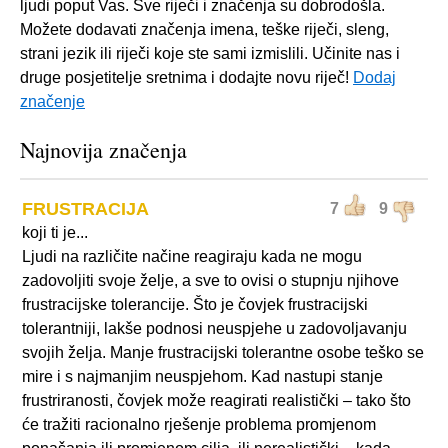
ljudi poput Vas. Sve riječi i značenja su dobrodošla.
Možete dodavati značenja imena, teške riječi, sleng,
strani jezik ili riječi koje ste sami izmislili. Učinite nas i
druge posjetitelje sretnima i dodajte novu riječ!
Dodaj
značenje
Najnovija značenja
FRUSTRACIJA
7
9
koji ti je...
Ljudi na različite načine reagiraju kada ne mogu
zadovoljiti svoje želje, a sve to ovisi o stupnju njihove
frustracijske tolerancije. Što je čovjek frustracijski
tolerantniji, lakše podnosi neuspjehe u zadovoljavanju
svojih želja. Manje frustracijski tolerantne osobe teško se
mire i s najmanjim neuspjehom. Kad nastupi stanje
frustriranosti, čovjek može reagirati realistički – tako što
će tražiti racionalno rješenje problema promjenom