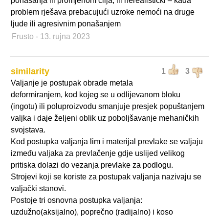
ponašanja ili promjenom cilja, ili nerealistički – kada
problem rješava prebacujući uzroke nemoći na druge
ljude ili agresivnim ponašanjem
Frusto
- 13. rujna 2023
similarity
1
3
Valjanje je postupak obrade metala
deformiranjem, kod kojeg se u odlijevanom bloku
(ingotu) ili poluproizvodu smanjuje presjek popuštanjem
valjka i daje željeni oblik uz poboljšavanje mehaničkih
svojstava.
Kod postupka valjanja lim i materijal prevlake se valjaju
između valjaka za prevlačenje gdje uslijed velikog
pritiska dolazi do vezanja prevlake za podlogu.
Strojevi koji se koriste za postupak valjanja nazivaju se
valjački stanovi.
Postoje tri osnovna postupka valjanja:
uzdužno(aksijalno), poprečno (radijalno) i koso