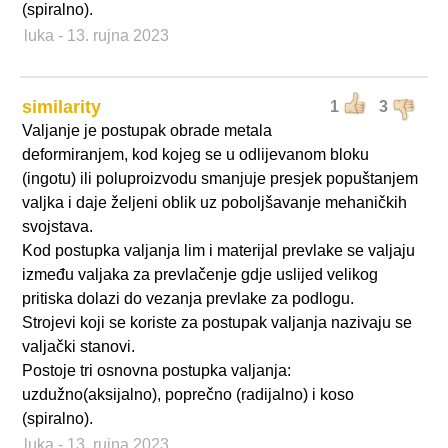
(spiralno).
luka
- 13. rujna 2023
similarity
1
3
Valjanje je postupak obrade metala
deformiranjem, kod kojeg se u odlijevanom bloku
(ingotu) ili poluproizvodu smanjuje presjek popuštanjem
valjka i daje željeni oblik uz poboljšavanje mehaničkih
svojstava.
Kod postupka valjanja lim i materijal prevlake se valjaju
između valjaka za prevlačenje gdje uslijed velikog
pritiska dolazi do vezanja prevlake za podlogu.
Strojevi koji se koriste za postupak valjanja nazivaju se
valjački stanovi.
Postoje tri osnovna postupka valjanja:
uzdužno(aksijalno), poprečno (radijalno) i koso
(spiralno).
luka
- 13. rujna 2023