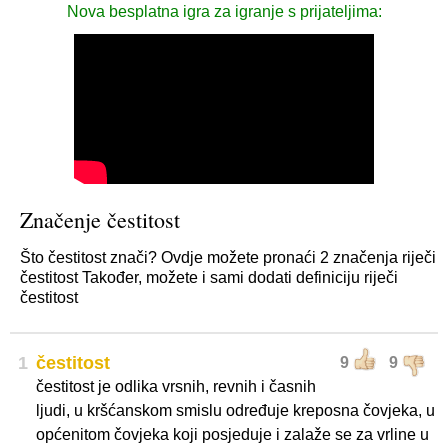
Nova besplatna igra za igranje s prijateljima:
Značenje čestitost
Što čestitost znači? Ovdje možete pronaći 2 značenja riječi
čestitost Također, možete i sami dodati definiciju riječi
čestitost
1
čestitost
9
9
čestitost je odlika vrsnih, revnih i časnih
ljudi, u kršćanskom smislu određuje kreposna čovjeka, u
općenitom čovjeka koji posjeduje i zalaže se za vrline u