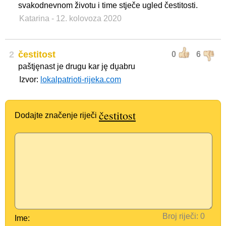
svakodnevnom životu i time stječe ugled čestitosti.
Katarina
- 12. kolovoza 2020
2
čestitost
0
6
paštjȩnast je drugu kar jȩ dṷabru
Izvor:
lokalpatrioti-rijeka.com
čestitost
Dodajte značenje riječi
Broj riječi:
Ime: