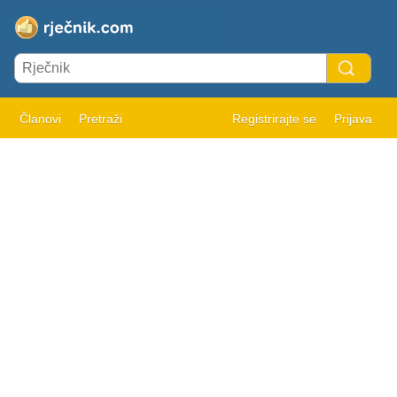
Članovi
Pretraži
Registrirajte se
Prijava