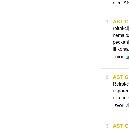
riječi
1
ASTI
refrakc
nema os
peckanj
ili kont
Izvor:
o
2
ASTI
Refrakc
uspored
oka ne 
Izvor:
v
3
ASTI