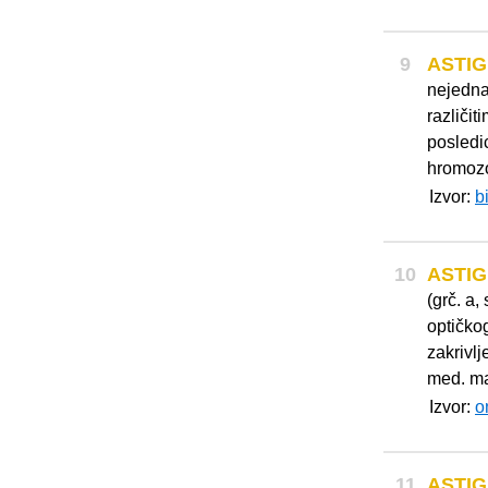
9
ASTI
nejedna
različi
posledi
hromozo
Izvor:
b
10
ASTI
(grč. a
optičkog
zakrivlj
med. man
Izvor:
o
11
ASTI