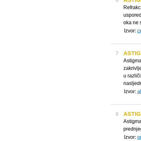
6
ASTI
Refrakc
uspored
oka ne 
Izvor:
c
7
ASTI
Astigma
zakrivlj
u razli
nasljedn
Izvor:
a
8
ASTI
Astigmat
prednje
Izvor:
o