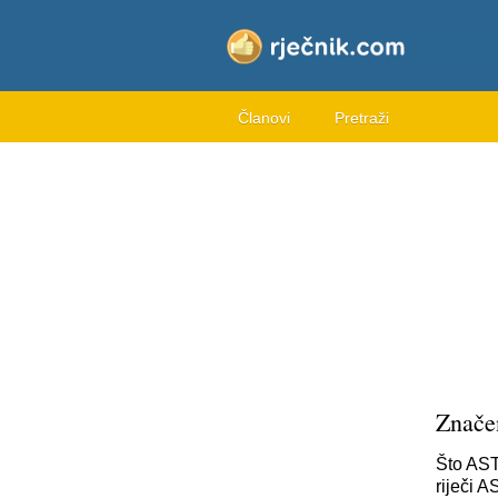
Članovi
Pretraži
Znač
Što AST
riječi 