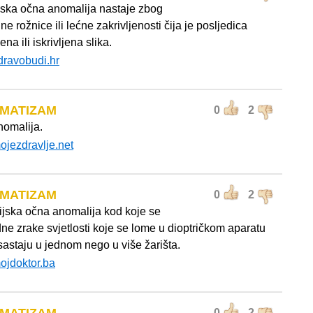
ijska očna anomalija nastaje zbog
ne rožnice ili lećne zakrivljenosti čija je posljedica
na ili iskrivljena slika.
dravobudi.hr
GMATIZAM
0
2
omalija.
ojezdravlje.net
GMATIZAM
0
2
ijska očna anomalija kod koje se
ne zrake svjetlosti koje se lome u dioptričkom aparatu
sastaju u jednom nego u više žarišta.
ojdoktor.ba
0
2