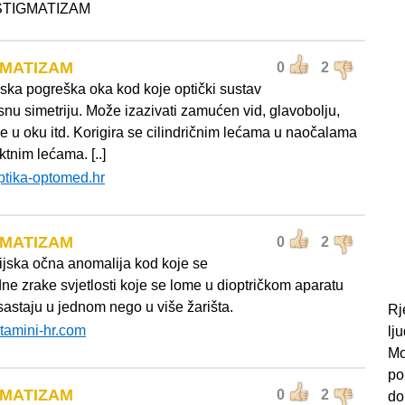
 ASTIGMATIZAM
GMATIZAM
0
2
ijska pogreška oka kod koje optički sustav
nu simetriju. Može izazivati zamućen vid, glavobolju,
e u oku itd. Korigira se cilindričnim lećama u naočalama
aktnim lećama. [..]
ptika-optomed.hr
GMATIZAM
0
2
ijska očna anomalija kod koje se
ne zrake svjetlosti koje se lome u dioptričkom aparatu
sastaju u jednom nego u više žarišta.
Rj
itamini-hr.com
lj
Mo
po
GMATIZAM
0
2
do