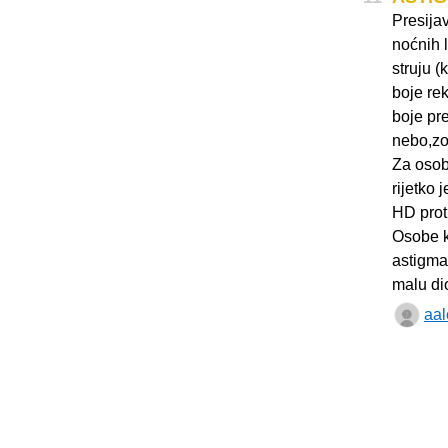
Presijav
noćnih l
struju (
boje re
boje pr
nebo,zo
Za osob
rijetko 
HD prot
Osobe ko
astigma
malu dio
aal