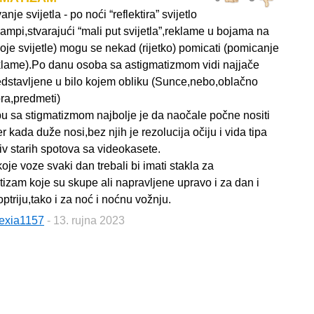
anje svijetla - po noći “reflektira” svijetlo
ampi,stvarajući “mali put svijetla”,reklame u bojama na
koje svijetle) mogu se nekad (rijetko) pomicati (pomicanje
klame).Po danu osoba sa astigmatizmom vidi najjače
edstavljene u bilo kojem obliku (Sunce,nebo,oblačno
ra,predmeti)
u sa stigmatizmom najbolje je da naočale počne nositi
jer kada duže nosi,bez njih je rezolucija očiju i vida tipa
iv starih spotova sa videokasete.
je voze svaki dan trebali bi imati stakla za
tizam koje su skupe ali napravljene upravo i za dan i
ptriju,tako i za noć i noćnu vožnju.
exia1157
- 13. rujna 2023