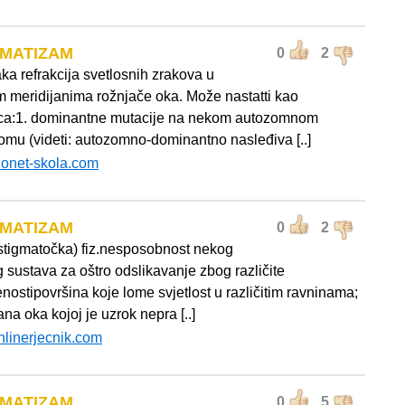
GMATIZAM
0
2
ka refrakcija svetlosnih zrakova u
tim meridijanima rožnjače oka. Može nastatti kao
ca:1. dominantne mutacije na nekom autozomnom
mu (videti: autozomno-dominantno nasleđiva [..]
ionet-skola.com
GMATIZAM
0
2
, stigmatočka) fiz.nesposobnost nekog
 sustava za oštro odslikavanje zbog različite
enostipovršina koje lome svjetlost u različitim ravninama;
a oka kojoj je uzrok nepra [..]
nlinerjecnik.com
GMATIZAM
0
5