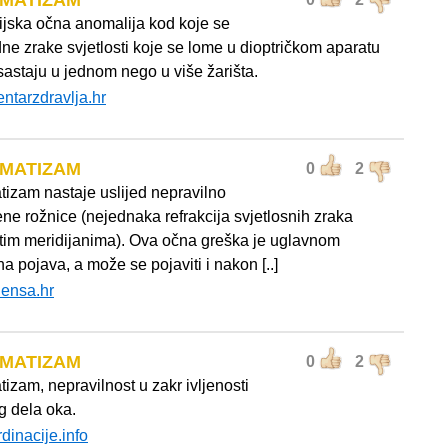
GMATIZAM
ijska očna anomalija kod koje se
ne zrake svjetlosti koje se lome u dioptričkom aparatu
sastaju u jednom nego u više žarišta.
entarzdravlja.hr
GMATIZAM
0
2
tizam nastaje uslijed nepravilno
ene rožnice (nejednaka refrakcija svjetlosnih zraka
čitim meridijanima). Ova očna greška je uglavnom
a pojava, a može se pojaviti i nakon [..]
lensa.hr
GMATIZAM
0
2
izam, nepravilnost u zakr ivljenosti
g dela oka.
rdinacije.info