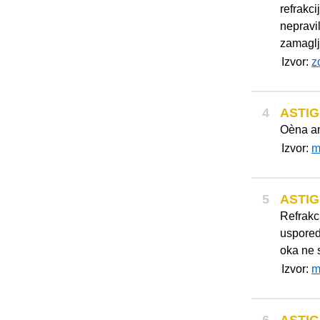
refrakc
nepravil
zamaglje
Izvor:
z
4
ASTI
Oèna an
Izvor:
m
5
ASTI
Refrakc
uspored
oka ne 
Izvor:
m