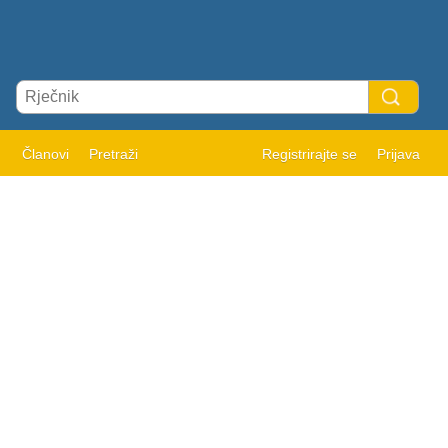
Članovi
Pretraži
Registrirajte se
Prijava