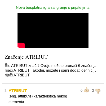
Nova besplatna igra za igranje s prijateljima:
Značenje ATRIBUT
Što ATRIBUT znači? Ovdje možete pronaći 6 značenja
riječi ATRIBUT Također, možete i sami dodati definiciju
riječi ATRIBUT
1
ATRIBUT
0
2
(eng. attribute) karakteristika nekog
elementa.