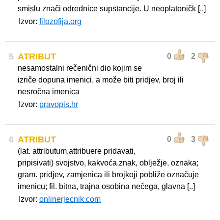
smislu znači odrednice supstancije. U neoplatoničk [..]
Izvor:
filozofija.org
5
ATRIBUT
0
2
nesamostalni rečenični dio kojim se
izriče dopuna imenici, a može biti pridjev, broj ili
nesročna imenica
Izvor:
pravopis.hr
6
ATRIBUT
0
3
(lat. attributum,attribuere pridavati,
pripisivati) svojstvo, kakvoća,znak, oblježje, oznaka;
gram. pridjev, zamjenica ili brojkoji pobliže označuje
imenicu; fil. bitna, trajna osobina nečega, glavna [..]
Izvor:
onlinerjecnik.com