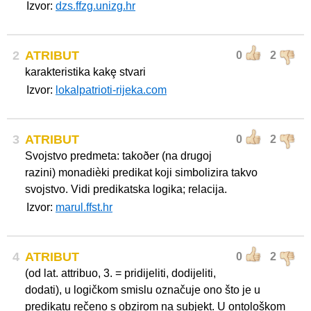
Izvor:
dzs.ffzg.unizg.hr
2
ATRIBUT
0
2
karakteristika kakȩ stvari
Izvor:
lokalpatrioti-rijeka.com
3
ATRIBUT
0
2
Svojstvo predmeta: takoðer (na drugoj
razini) monadièki predikat koji simbolizira takvo
svojstvo. Vidi predikatska logika; relacija.
Izvor:
marul.ffst.hr
4
ATRIBUT
0
2
(od lat. attribuo, 3. = pridijeliti, dodijeliti,
dodati), u logičkom smislu označuje ono što je u
predikatu rečeno s obzirom na subjekt. U ontološkom