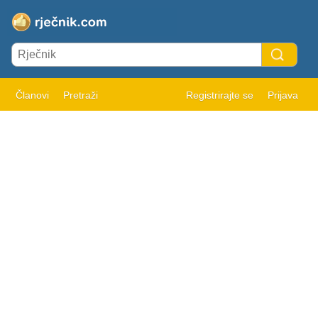
Članovi
Pretraži
Registrirajte se
Prijava