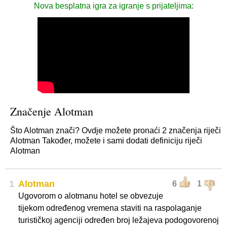
Nova besplatna igra za igranje s prijateljima:
Značenje Alotman
Što Alotman znači? Ovdje možete pronaći 2 značenja riječi
Alotman Također, možete i sami dodati definiciju riječi
Alotman
1
Alotman
6
1
Ugovorom o alotmanu hotel se obvezuje
tijekom određenog vremena staviti na raspolaganje
turističkoj agenciji određen broj ležajeva podogovorenoj