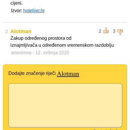
cijeni.
Izvor:
hotelijer.hr
2
Alotman
2
3
Zakup određenog prostora od
iznajmljivača u određenom vremenskom razdoblju
anonimno
- 12. svibnja 2020
Alotman
Dodajte značenje riječi