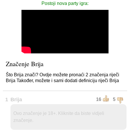
Postoji nova party igra:
Značenje Brija
Što Brija znači? Ovdje možete pronaći 2 značenja riječi
Brija Također, možete i sami dodati definiciju riječi Brija
1
Brija
16
5
Ovo značenje je 18+. Kliknite da biste vidjeli
značenje.