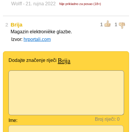
Wolff
- 21. rujna 2022
Nije prikladno za posao (18+)
2
Brija
1
1
Magazin elektronièke glazbe.
Izvor:
hrportali.com
Brija
Dodajte značenje riječi
Broj riječi:
Ime: