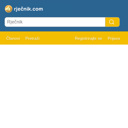
Članovi
Pretraži
Registrirajte se
Prijava