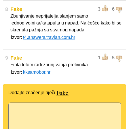
8
Fake
3
6
Zbunjivanje neprijatelja slanjem samo
jednog vojnika/katapulta u napad. Najćešće kako bi se
skrenula pažnja sa stvarnog napada.
Izvor:
t4.answers.travian.com.hr
9
Fake
1
5
Finta telom radi zbunjivanja protivnika
Izvor:
kksamobor.hr
Fake
Dodajte značenje riječi