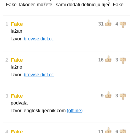
Fake Također, možete i sami dodati definiciju riječi Fake
1
Fake
31
4
lažan
Izvor:
browse.dict.cc
2
Fake
16
3
lažno
Izvor:
browse.dict.cc
3
Fake
9
3
podvala
Izvor: engleskirjecnik.com
(offline)
4
Fake
11
6