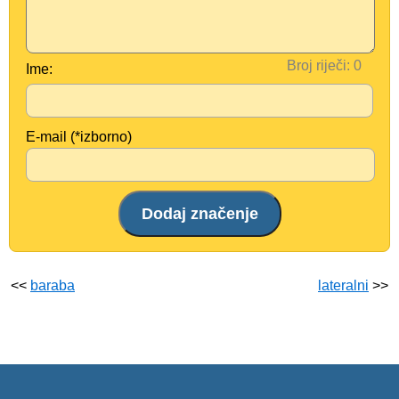
Broj riječi:
Ime:
E-mail (*izborno)
<<
baraba
lateralni
>>