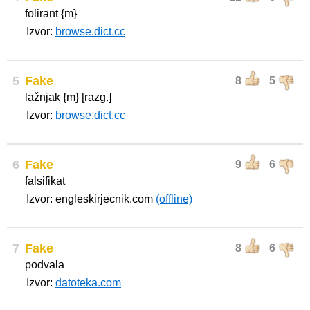
folirant {m}
Izvor:
browse.dict.cc
5
Fake
8
5
lažnjak {m} [razg.]
Izvor:
browse.dict.cc
6
Fake
9
6
falsifikat
Izvor: engleskirjecnik.com
(offline)
7
Fake
8
6
podvala
Izvor:
datoteka.com