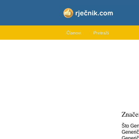
Članovi
Pretraži
Znače
Što Gen
Generičn
Generi