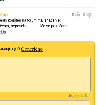
ično
8
0
esto korišten na forumima, znaćenje:
 često, neposebno, ne ističe se po ničemu.
cl.hr
Generično
ačenje riječi
Broj riječi: