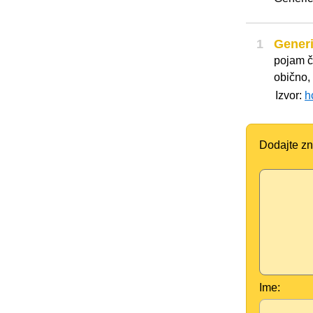
1
Gener
pojam č
obično,
Izvor:
h
Dodajte zn
Ime: