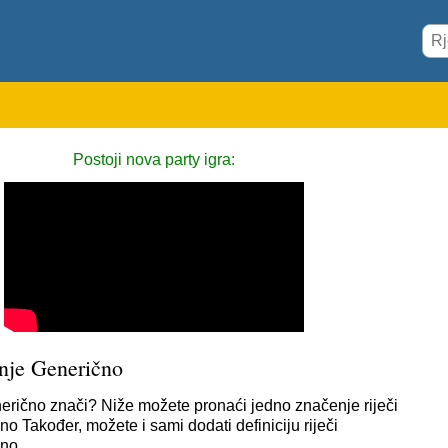
Postoji nova party igra:
nje Generično
erično znači? Niže možete pronaći jedno značenje riječi
o Također, možete i sami dodati definiciju riječi
čno