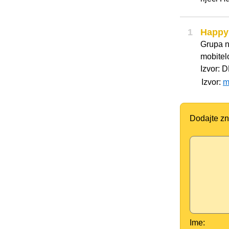
1
Happy
Grupa n
mobitel
Izvor: 
Izvor:
m
Dodajte zn
Ime: