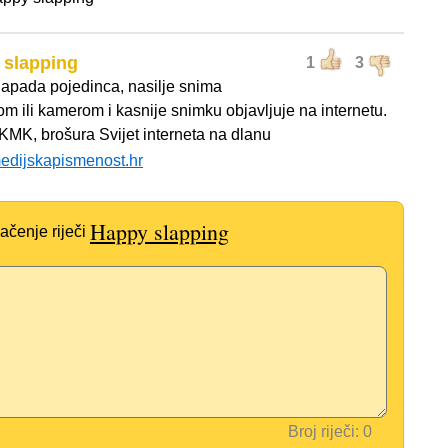
 slapping
1
3
apada pojedinca, nasilje snima
om ili kamerom i kasnije snimku objavljuje na internetu.
DKMK, brošura Svijet interneta na dlanu
edijskapismenost.hr
Happy slapping
ačenje riječi
Broj riječi: