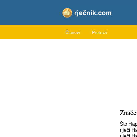
Članovi
Pretraži
Znače
Što Hap
riječi H
riječi 