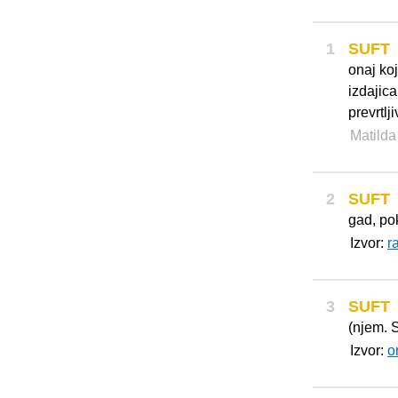
1
SUFT
onaj koj
izdajica
prevrtlj
Matild
2
SUFT
gad, po
Izvor:
r
3
SUFT
(njem. S
Izvor:
o