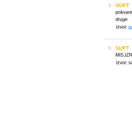
4
SUFT
pokvare
druge
Izvor:
p
5
SUFT
MIS,IZ
Izvor: 