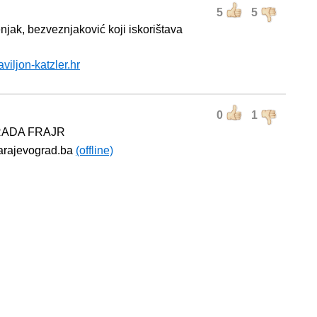
5
5
njak, bezveznjaković koji iskorištava
aviljon-katzler.hr
0
1
RADA FRAJR
sarajevograd.ba
(offline)