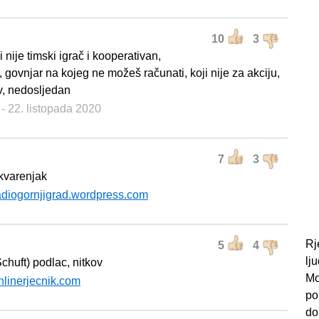
10
3
i nije timski igrač i kooperativan,
, govnjar na kojeg ne možeš računati, koji nije za akciju,
iv, nedosljedan
a
- 22. listopada 2020
7
3
kvarenjak
adiogornjigrad.wordpress.com
Rj
5
4
lj
chuft) podlac, nitkov
Mo
nlinerjecnik.com
po
do