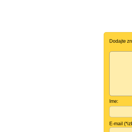
Dodajte zn
Ime:
E-mail (*iz