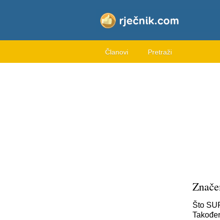
Članovi
Pretraži
Znače
Što SUF
Također,