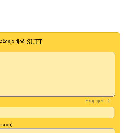
SUFT
ačenje riječi
Broj riječi:
borno)