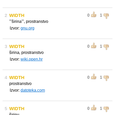
2
WIDTH
0
1
'''širina''', prostranstvo
Izvor:
gnu.org
3
WIDTH
0
1
širina, prostranstvo
Izvor:
wiki.open.hr
4
WIDTH
0
1
prostranstvo
Izvor:
datoteka.com
5
WIDTH
0
1
širinu