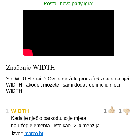
Postoji nova party igra:
Značenje WIDTH
Što WIDTH znači? Ovdje možete pronaći 6 značenja riječi
WIDTH Također, možete i sami dodati definiciju riječi
WIDTH
1
WIDTH
1
1
Kada je riječ o barkodu, to je mjera
najužeg elementa - isto kao "X-dimenzija".
Izvor:
marco.hr