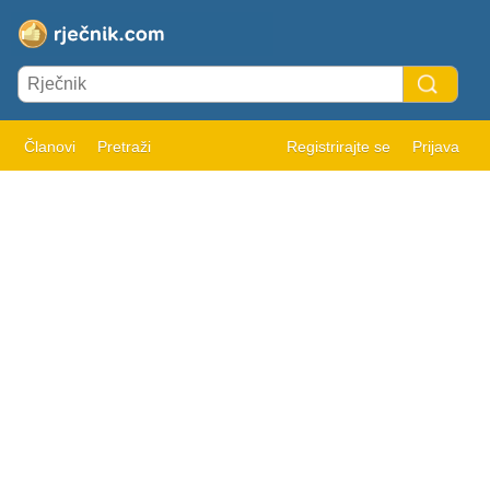
Članovi
Pretraži
Registrirajte se
Prijava