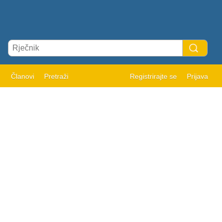
Članovi
Pretraži
Registrirajte se
Prijava