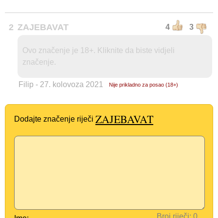
2
ZAJEBAVAT
4
3
Ovo značenje je 18+. Kliknite da biste vidjeli
značenje.
Filip
- 27. kolovoza 2021
Nije prikladno za posao (18+)
ZAJEBAVAT
Dodajte značenje riječi
Broj riječi: