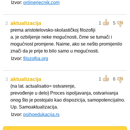
Izvor:
onlinerjecnik.com
2
aktualizacija
1
5
prema aristotelovsko-skolastičkoj filozofiji
a. je ozbiljenje neke mogućnosti, čime se tumači i
mogućnost promjene. Naime, ako se nešto promijenilo
znači da je prije to bilo samo u mogućnosti.
Izvor:
filozofija.org
3
aktualizacija
1
6
(na lat. actualisatio= ostvarenje,
prevođenje u delo) Proces ispoljavanja, ostvarivanja
onog što je postojalo kao dispozicija, samopotencijalno.
Up. Samoaktualizacija.
Izvor:
psihoedukacija.rs