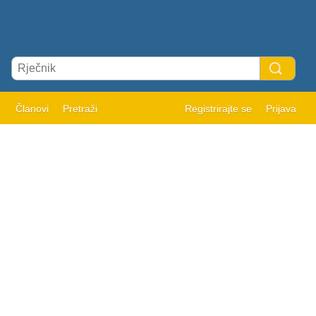
Članovi
Pretraži
Registrirajte se
Prijava