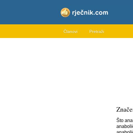
Članovi
Pretraži
Znače
Što ana
anabolič
anaboli