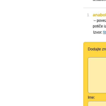
1
anabol
– povez
potiče 
Izvor:
f
Dodajte zn
Ime: