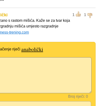
ički
1
1
ano s rastom mišića. Kaže se za tvar koja
izgradnju mišića umjesto razgradnje
itness-trening.com
anabolički
ačenje riječi
Broj riječi: