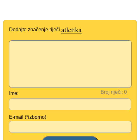
atletika
Dodajte značenje riječi
Broj riječi:
Ime:
E-mail (*izborno)