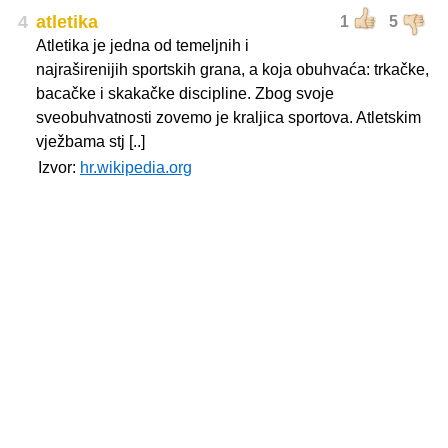
4
atletika
1
5
Atletika je jedna od temeljnih i
najraširenijih sportskih grana, a koja obuhvaća: trkačke,
bacačke i skakačke discipline. Zbog svoje
sveobuhvatnosti zovemo je kraljica sportova. Atletskim
vježbama stj [..]
Izvor:
hr.wikipedia.org