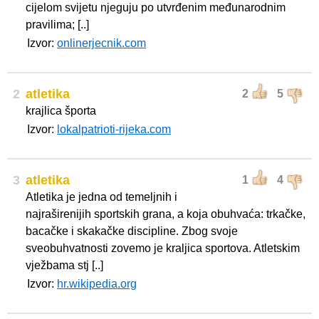
cijelom svijetu njeguju po utvrđenim međunarodnim
pravilima; [..]
Izvor:
onlinerjecnik.com
2
atletika
2
5
krajlica športa
Izvor:
lokalpatrioti-rijeka.com
3
atletika
1
4
Atletika je jedna od temeljnih i
najraširenijih sportskih grana, a koja obuhvaća: trkačke,
bacačke i skakačke discipline. Zbog svoje
sveobuhvatnosti zovemo je kraljica sportova. Atletskim
vježbama stj [..]
Izvor:
hr.wikipedia.org