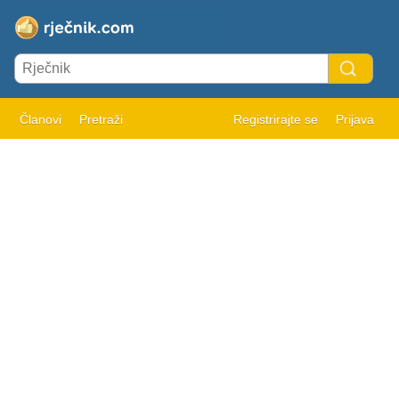
Članovi
Pretraži
Registrirajte se
Prijava