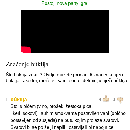
Postoji nova party igra:
Značenje búklija
Što búklija znači? Ovdje možete pronaći 6 značenja riječi
búklija Također, možete i sami dodati definiciju riječi búklija
1
búklija
4
1
Stol s pićem (vino, prošek, žestoka pića,
likeri, sokovi) i suhim smokvama postavljen vani (obično
postavljen od susjeda) na putu kojim prolaze svatovi.
Svatovi bi se po želji napili i ostavljali bi napojnice.