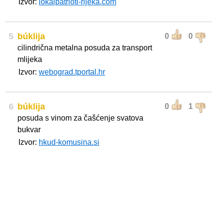
Izvor:
lokalpatrioti-rijeka.com
5
búklija
0
0
cilindrična metalna posuda za transport
mlijeka
Izvor:
webograd.tportal.hr
6
búklija
0
1
posuda s vinom za čašćenje svatova
bukvar
Izvor:
hkud-komusina.si