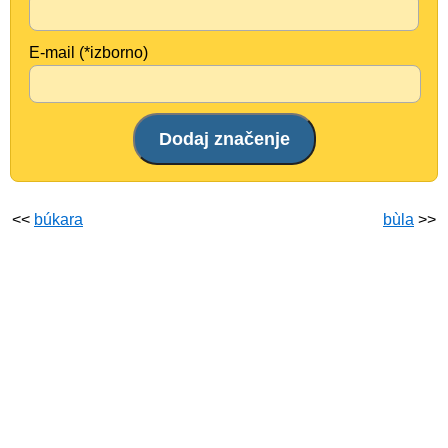
E-mail (*izborno)
<<
búkara
bùla
>>