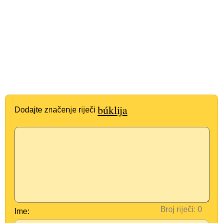
búklija
Dodajte značenje riječi
Broj riječi:
Ime: