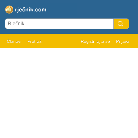
Članovi
Pretraži
Registrirajte se
Prijava