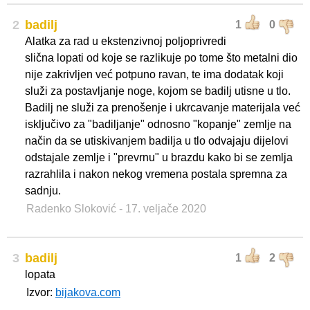
2
badilj
1
0
Alatka za rad u ekstenzivnoj poljoprivredi
slična lopati od koje se razlikuje po tome što metalni dio
nije zakrivljen već potpuno ravan, te ima dodatak koji
služi za postavljanje noge, kojom se badilj utisne u tlo.
Badilj ne služi za prenošenje i ukrcavanje materijala već
isključivo za "badiljanje" odnosno "kopanje" zemlje na
način da se utiskivanjem badilja u tlo odvajaju dijelovi
odstajale zemlje i "prevrnu" u brazdu kako bi se zemlja
razrahlila i nakon nekog vremena postala spremna za
sadnju.
Radenko Sloković
- 17. veljače 2020
3
badilj
1
2
lopata
Izvor:
bijakova.com