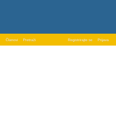
Članovi
Pretraži
Registrirajte se
Prijava