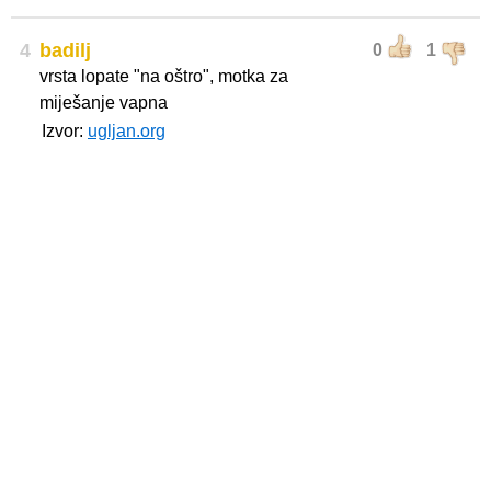
4
badilj
0
1
vrsta lopate "na oštro", motka za
miješanje vapna
Izvor:
ugljan.org