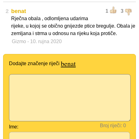
2
benat
1
3
Rječna obala , odlomljena udarima
rijeke, u kojoj se obično gnijezde ptice bregulje. Obala je
zemljana i strma u odnosu na rijeku koja protiče.
Gizmo
- 10. rujna 2020
benat
Dodajte značenje riječi
Broj riječi:
Ime: