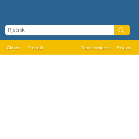
Članovi
Pretraži
Registrirajte se
Prijava