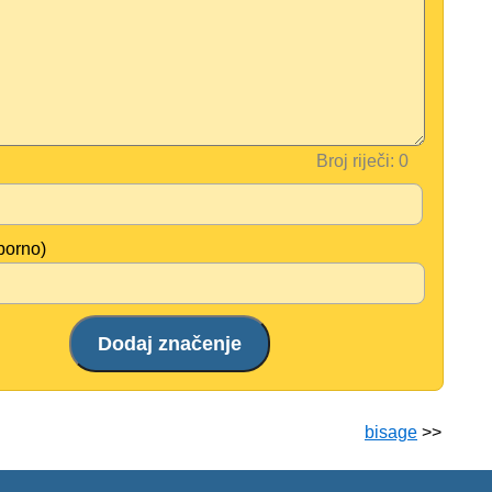
Broj riječi:
borno)
bisage
>>