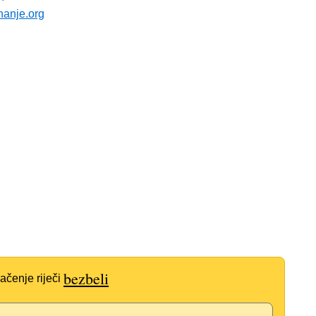
nanje.org
bezbeli
ačenje riječi