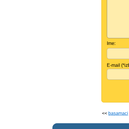
Ime:
E-mail (*iz
<<
basamaci