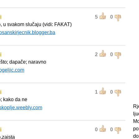
i
5
0
, u svakom slučaju (vidi: FAKAT)
osanskirjecnik.blogger.ba
i
2
0
što; dapače; naravno
ogeljic.com
i
1
0
; kako da ne
Rj
skoplje.weebly.com
lj
Mo
po
i
0
0
do
,zaista