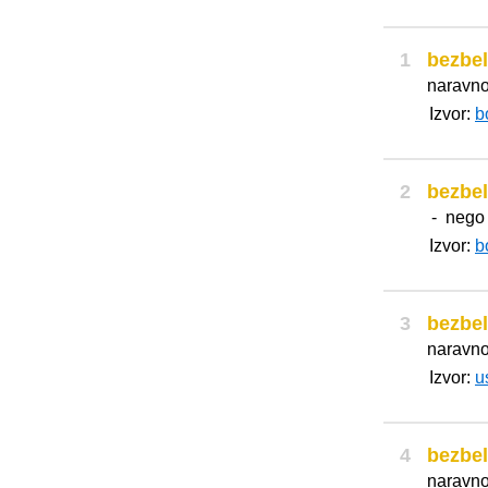
1
bezbel
naravno
Izvor:
b
2
bezbel
- nego 
Izvor:
b
3
bezbel
naravno
Izvor:
u
4
bezbel
naravno