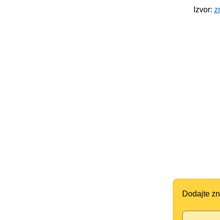
Izvor:
z
Dodajte zn