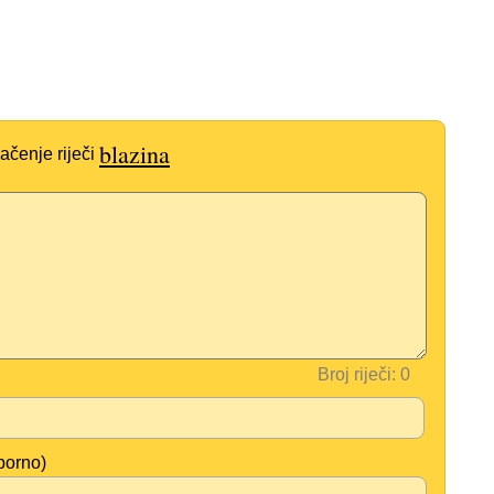
blazina
ačenje riječi
Broj riječi:
borno)