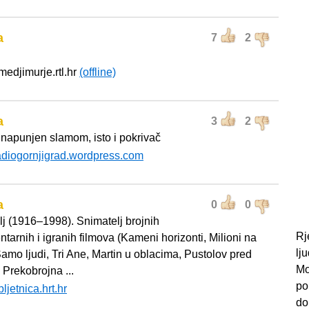
a
7
2
emedjimurje.rtl.hr
(offline)
a
3
2
napunjen slamom, isto i pokrivač
adiogornjigrad.wordpress.com
a
0
0
lj (1916–1998). Snimatelj brojnih
Rj
tarnih i igranih filmova (Kameni horizonti, Milioni na
lj
Samo ljudi, Tri Ane, Martin u oblacima, Pustolov pred
Mo
 Prekobrojna ...
po
bljetnica.hrt.hr
do