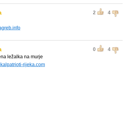
a
2
4
agreb.info
a
0
4
na ležalka na murje
okalpatrioti-rijeka.com