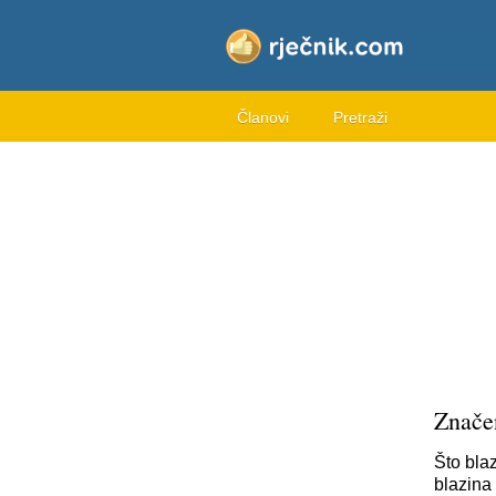
Članovi
Pretraži
Znače
Što bla
blazina 