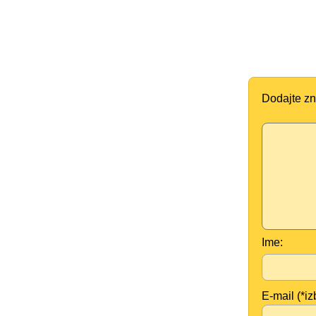
Dodajte zn
Ime:
E-mail (*iz