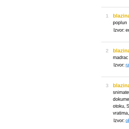
1
blazin
poplun
Izvor: 
2
blazin
madrac 
Izvor:
r
3
blazin
snimate
dokumen
otoku, 
vratima,
Izvor:
o