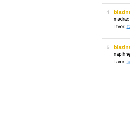
4
blazin
madrac
Izvor:
z
5
blazin
napihnȩ
Izvor:
l