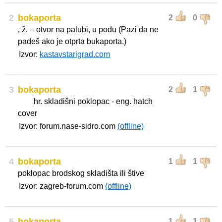
2
bokaporta
2
0
, ž. – otvor na palubi, u podu (Pazi da ne
padeš ako je otprta bukaporta.)
Izvor:
kastavstarigrad.com
3
bokaporta
2
1
hr. skladišni poklopac - eng. hatch
cover
Izvor: forum.nase-sidro.com
(offline)
4
bokaporta
1
1
poklopac brodskog skladišta ili štive
Izvor: zagreb-forum.com
(offline)
5
bokaporta
1
1