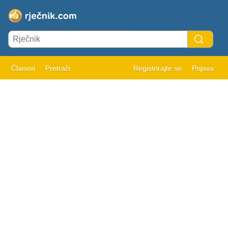
Članovi
Pretraži
Registrirajte se
Prijava