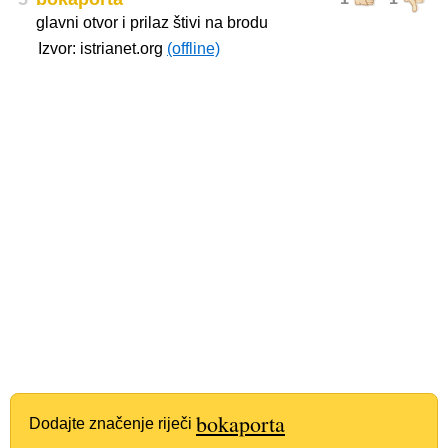
glavni otvor i prilaz štivi na brodu
Izvor: istrianet.org
(offline)
bokaporta
Dodajte značenje riječi