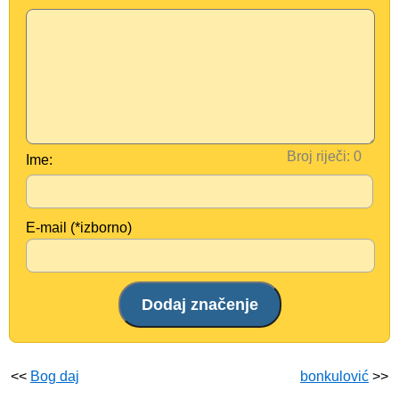
Broj riječi:
Ime:
E-mail (*izborno)
<<
Bog daj
bonkulović
>>