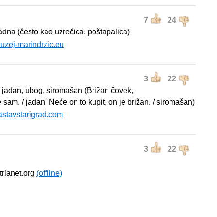
7
24
jadna (često kao uzrečica, poštapalica)
uzej-marindrzic.eu
3
22
 – jadan, ubog, siromašan (Brižan čovek,
 sam. / jadan; Neće on to kupit, on je brižan. / siromašan)
astavstarigrad.com
3
22
strianet.org
(offline)