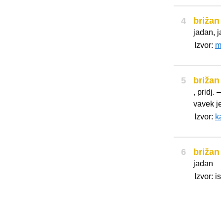
4
brižan
jadan, 
Izvor:
m
5
brižan
, pridj.
vavek je
Izvor:
k
6
brižan
jadan
Izvor: i