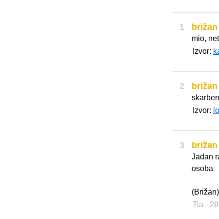
1
brižan
mio, ne
Izvor:
k
2
brižan
skarbe
Izvor:
l
3
brižan
Jadan r
osoba
(Brižan)
Tia
- 28