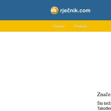
Članovi
Pretraži
Znače
Što bri
Također,