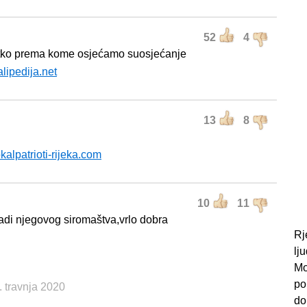
52
4
tko prema kome osjećamo suosjećanje
alipedija.net
13
8
n
okalpatrioti-rijeka.com
10
11
adi njegovog siromaštva,vrlo dobra
Rj
lj
Mo
po
. travnja 2020
do