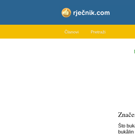
Članovi
Pretraži
Znače
Što buk
bukâlin 