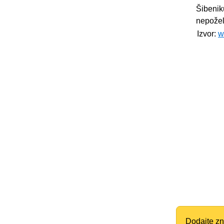
Šibenik
nepožel
Izvor:
w
Dodajte zn