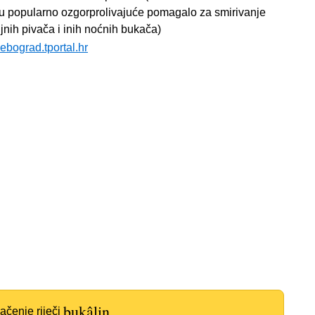
u popularno ozgorprolivajuće pomagalo za smirivanje
jnih pivača i inih noćnih bukača)
ebograd.tportal.hr
bukâlin
ačenje riječi