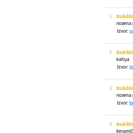
1
bukâli
noæna 
Izvor:
o
2
bukâli
kahṷa
Izvor:
l
3
bukâli
noæna 
Izvor:
b
4
bukâli
keramič