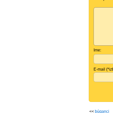
Ime:
E-mail (*iz
<<
búganci