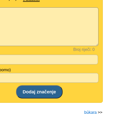
Broj riječi:
borno)
búkara
>>