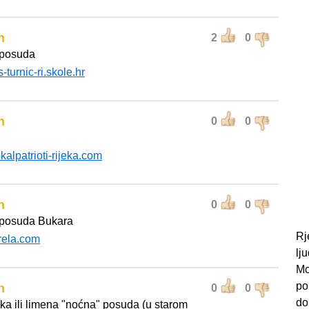
n
2
0
posuda
s-turnic-ri.skole.hr
n
0
0
okalpatrioti-rijeka.com
n
0
0
posuda Bukara
Rj
rela.com
lj
Mo
po
n
0
0
do
ka ili limena "noćna" posuda (u starom