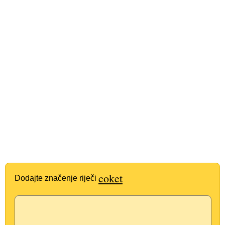
coket
Dodajte značenje riječi