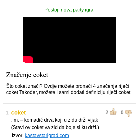
Postoji nova party igra:
Značenje coket
Što coket znači? Ovdje možete pronaći 4 značenja riječi
coket Također, možete i sami dodati definiciju riječi coket
1
coket
2
0
, m. – komadić drva koji u zidu drži vijak
(Stavi ov coket va zid da boje sliku drži.)
Izvor:
kastavstarigrad.com