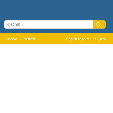
Članovi
Pretraži
Registrirajte se
Prijava