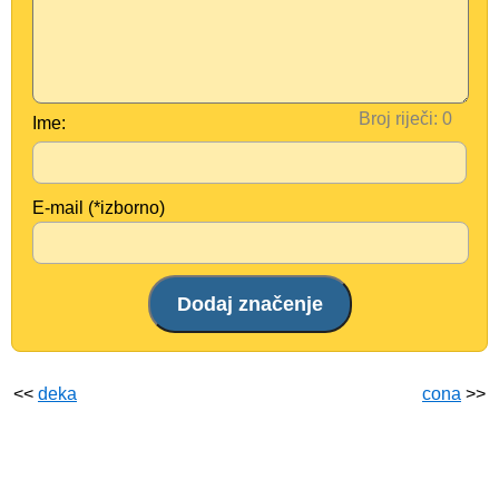
Broj riječi:
Ime:
E-mail (*izborno)
<<
deka
cona
>>