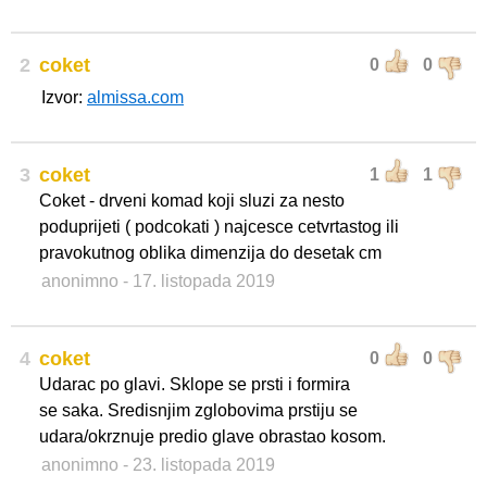
2
coket
0
0
Izvor:
almissa.com
3
coket
1
1
Coket - drveni komad koji sluzi za nesto
poduprijeti ( podcokati ) najcesce cetvrtastog ili
pravokutnog oblika dimenzija do desetak cm
anonimno
- 17. listopada 2019
4
coket
0
0
Udarac po glavi. Sklope se prsti i formira
se saka. Sredisnjim zglobovima prstiju se
udara/okrznuje predio glave obrastao kosom.
anonimno
- 23. listopada 2019