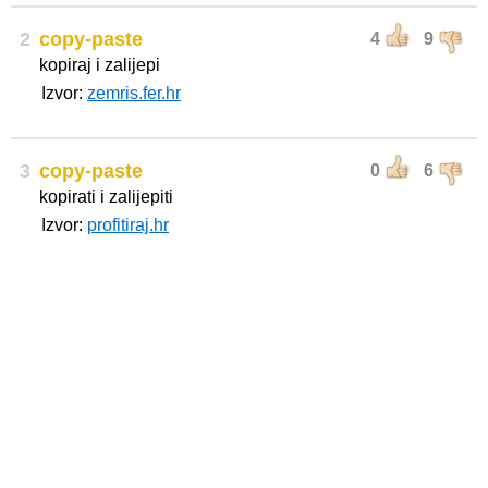
2
copy-paste
4
9
kopiraj i zalijepi
Izvor:
zemris.fer.hr
3
copy-paste
0
6
kopirati i zalijepiti
Izvor:
profitiraj.hr