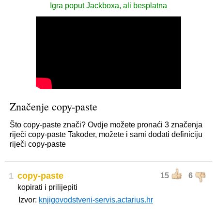
Igra poput Jackboxa, ali besplatna
Značenje copy-paste
Što copy-paste znači? Ovdje možete pronaći 3 značenja
riječi copy-paste Također, možete i sami dodati definiciju
riječi copy-paste
1
copy-paste
15
6
kopirati i prilijepiti
Izvor:
knjigovodstveni-servis.actarius.hr