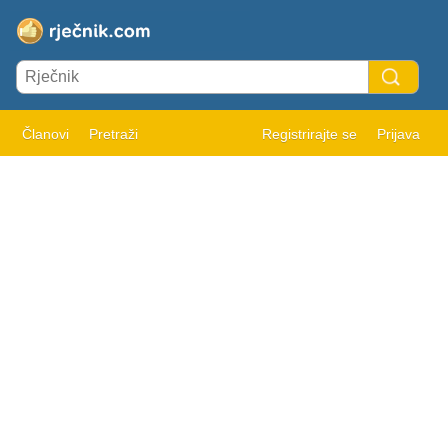
Članovi
Pretraži
Registrirajte se
Prijava