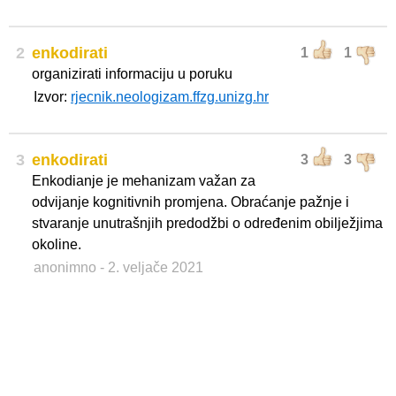
2
enkodirati
1
1
organizirati informaciju u poruku
Izvor:
rjecnik.neologizam.ffzg.unizg.hr
3
enkodirati
3
3
Enkodianje je mehanizam važan za
odvijanje kognitivnih promjena. Obraćanje pažnje i
stvaranje unutrašnjih predodžbi o određenim obilježjima
okoline.
anonimno
- 2. veljače 2021