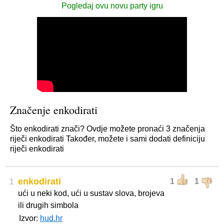
Pogledaj ovu novu party igru
Značenje enkodirati
Što enkodirati znači? Ovdje možete pronaći 3 značenja
riječi enkodirati Također, možete i sami dodati definiciju
riječi enkodirati
1
enkodirati
1
1
ući u neki kod, ući u sustav slova, brojeva
ili drugih simbola
Izvor:
hud.hr