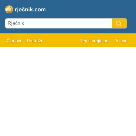
Članovi
Pretraži
Registrirajte se
Prijava