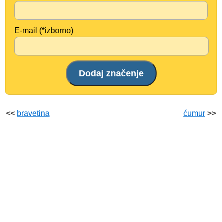
E-mail (*izborno)
<<
bravetina
ćumur
>>