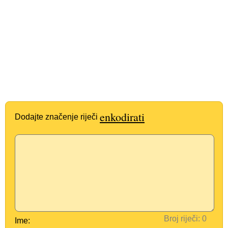
enkodirati
Dodajte značenje riječi
Broj riječi:
Ime: