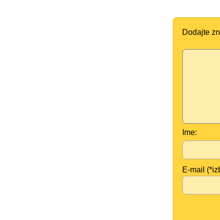
Dodajte zn
Ime:
E-mail (*iz