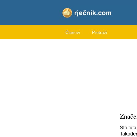
Članovi
Pretraži
Značen
Što fuf
Također,