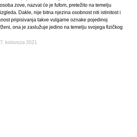
osoba zove, nazvat će je fufom, pretežito na temelju
izgleda. Dakle, nije bitna njezina osobnost niti istinitost i
nost pripisivanja takve vulgarne oznake pojedinoj
/ženi, ona je zaslužuje jedino na temelju svojega fizičkog
27. kolovoza 2021