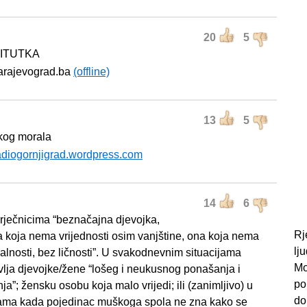
20
5
ITUTKA
sarajevograd.ba
(offline)
13
5
kog morala
adiogornjigrad.wordpress.com
14
6
u rječnicima “beznačajna djevojka,
Rj
a koja nema vrijednosti osim vanjštine, ona koja nema
lj
ualnosti, bez ličnosti”. U svakodnevnim situacijama
Mo
vlja djevojke/žene “lošeg i neukusnog ponašanja i
po
ja”; žensku osobu koja malo vrijedi; ili (zanimljivo) u
do
jama kada pojedinac muškoga spola ne zna kako se