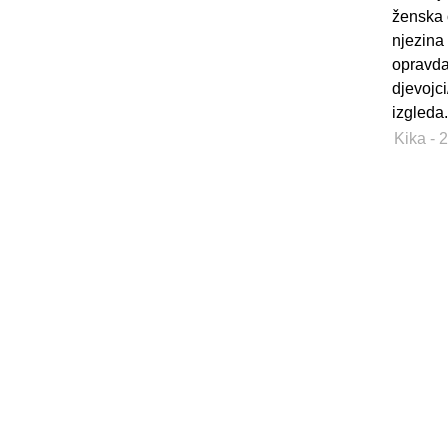
ženska 
njezina 
opravda
djevojci
izgleda.
Kika
- 