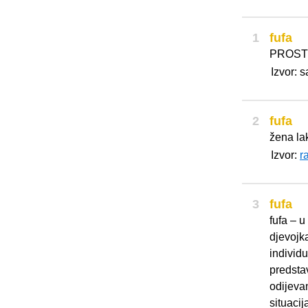
1
fufa
PROST
Izvor: 
2
fufa
žena la
Izvor:
r
3
fufa
fufa – 
djevojk
individ
predsta
odijevan
situaci