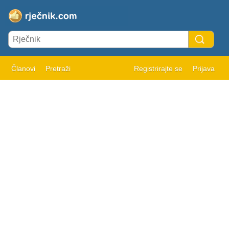
Članovi
Pretraži
Registrirajte se
Prijava