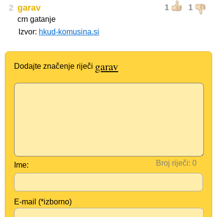
2
garav
1
1
crn gatanje
Izvor:
hkud-komusina.si
garav
Dodajte značenje riječi
Broj riječi:
Ime:
E-mail (*izborno)