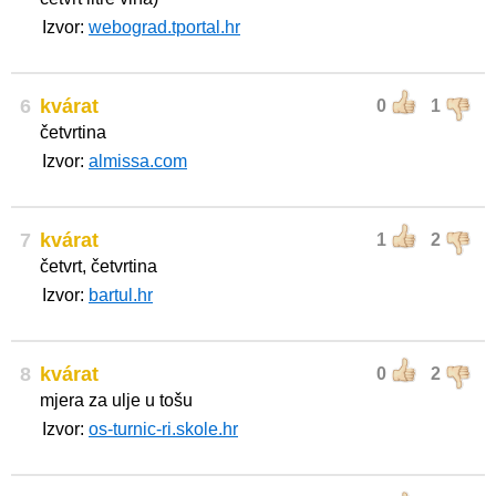
Izvor:
webograd.tportal.hr
6
kvárat
0
1
četvrtina
Izvor:
almissa.com
7
kvárat
1
2
četvrt, četvrtina
Izvor:
bartul.hr
8
kvárat
0
2
mjera za ulje u tošu
Izvor:
os-turnic-ri.skole.hr