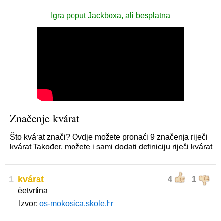
Igra poput Jackboxa, ali besplatna
Značenje kvárat
Što kvárat znači? Ovdje možete pronaći 9 značenja riječi
kvárat Također, možete i sami dodati definiciju riječi kvárat
1
kvárat
4
1
èetvrtina
Izvor:
os-mokosica.skole.hr