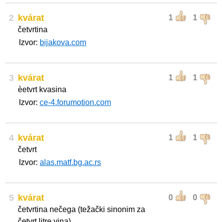
2
kvárat
1
1
četvrtina
Izvor:
bijakova.com
3
kvárat
1
1
èetvrt kvasina
Izvor:
ce-4.forumotion.com
4
kvárat
1
1
četvrt
Izvor:
alas.matf.bg.ac.rs
5
kvárat
0
0
četvrtina nečega (težački sinonim za
četvrt litre vina)