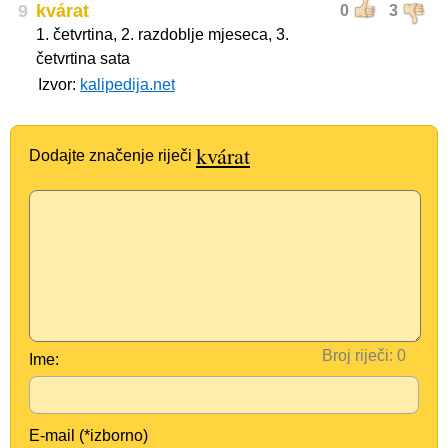
9
kvárat
0
3
1. četvrtina, 2. razdoblje mjeseca, 3.
četvrtina sata
Izvor:
kalipedija.net
kvárat
Dodajte značenje riječi
Broj riječi:
Ime:
E-mail (*izborno)