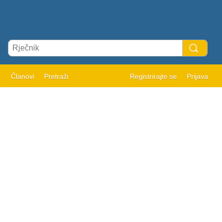
Članovi
Pretraži
Registrirajte se
Prijava