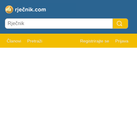
Članovi
Pretraži
Registrirajte se
Prijava