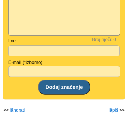
Broj riječi:
Ime:
E-mail (*izborno)
<<
lândrati
lâpiš
>>