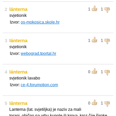
2
lánterna
1
1
svjetionik
Izvor:
os-mokosica.skole.hr
3
lánterna
1
1
svjetionik
Izvor:
webograd.tportal.hr
4
lánterna
0
1
svjetionik lavabo
Izvor:
ce-4.forumotion.com
5
lánterna
0
1
Lanterna (lat. svjetiljka) je naziv za mali
toranj, obično na vrhu kupole ili krova, kroz čije široke