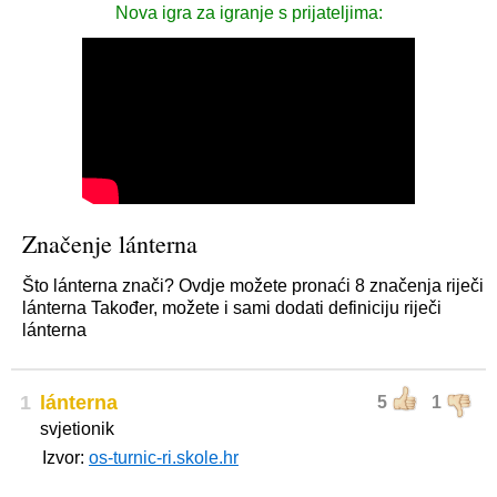
Nova igra za igranje s prijateljima:
Značenje lánterna
Što lánterna znači? Ovdje možete pronaći 8 značenja riječi
lánterna Također, možete i sami dodati definiciju riječi
lánterna
1
lánterna
5
1
svjetionik
Izvor:
os-turnic-ri.skole.hr