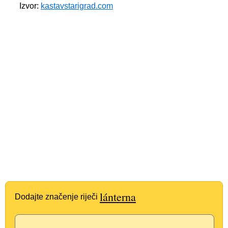
Izvor:
kastavstarigrad.com
lánterna
Dodajte značenje riječi