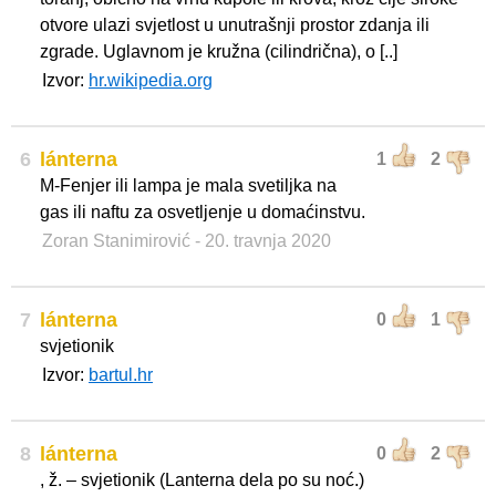
otvore ulazi svjetlost u unutrašnji prostor zdanja ili
zgrade. Uglavnom je kružna (cilindrična), o [..]
Izvor:
hr.wikipedia.org
6
lánterna
1
2
M-Fenjer ili lampa je mala svetiljka na
gas ili naftu za osvetljenje u domaćinstvu.
Zoran Stanimirović
- 20. travnja 2020
7
lánterna
0
1
svjetionik
Izvor:
bartul.hr
8
lánterna
0
2
, ž. – svjetionik (Lanterna dela po su noć.)