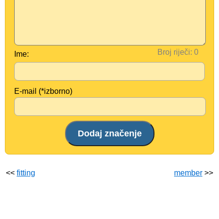
Broj riječi:
Ime:
E-mail (*izborno)
<<
fitting
member
>>