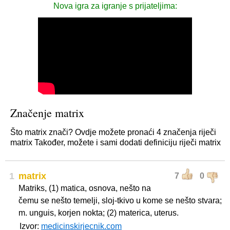
Nova igra za igranje s prijateljima:
Značenje matrix
Što matrix znači? Ovdje možete pronaći 4 značenja riječi
matrix Također, možete i sami dodati definiciju riječi matrix
1
matrix
7
0
Matriks, (1) matica, osnova, nešto na
čemu se nešto temelji, sloj-tkivo u kome se nešto stvara;
m. unguis, korjen nokta; (2) materica, uterus.
Izvor:
medicinskirjecnik.com