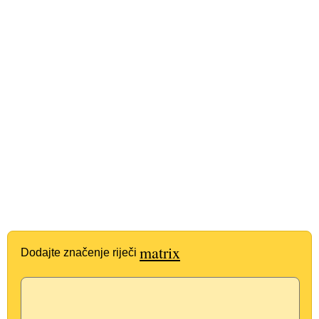
matrix
Dodajte značenje riječi