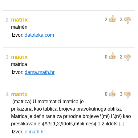
2
matrix
2
3
matrièni
Izvor:
datoteka.com
3
matrix
0
2
matrica
Izvor:
dama.math.hr
4
matrix
0
3
(matrica) U matematici matrica je
prikazana kao tablica brojeva pravokutnoga oblika.
Matrica je definirana za prirodne brojeve \(m\) i \(n\) kao
preslikavanje \(A:\{ 1,2,\ldots,m\}\times\{ 1,2,\ldots [..]
Izvor:
e.math.hr