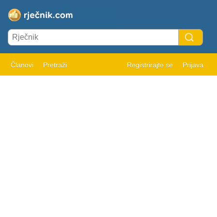
Članovi
Pretraži
Registrirajte se
Prijava