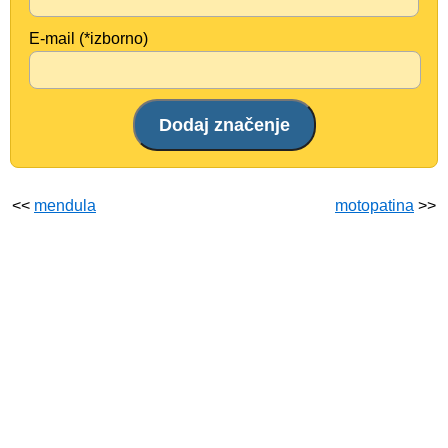
E-mail (*izborno)
<<
mendula
motopatina
>>