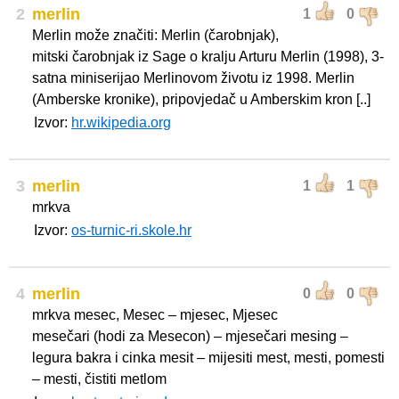
2
merlin
1
0
Merlin može značiti: Merlin (čarobnjak),
mitski čarobnjak iz Sage o kralju Arturu Merlin (1998), 3-
satna miniserijao Merlinovom životu iz 1998. Merlin
(Amberske kronike), pripovjedač u Amberskim kron [..]
Izvor:
hr.wikipedia.org
3
merlin
1
1
mrkva
Izvor:
os-turnic-ri.skole.hr
4
merlin
0
0
mrkva mesec, Mesec – mjesec, Mjesec
mesečari (hodi za Mesecon) – mjesečari mesing –
legura bakra i cinka mesit – mijesiti mest, mesti, pomesti
– mesti, čistiti metlom