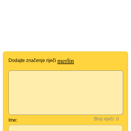
merlin
Dodajte značenje riječi
Broj riječi:
Ime: