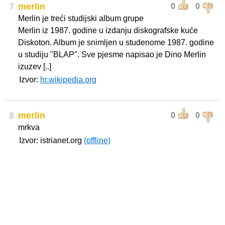
7
merlin
0
0
Merlin je treći studijski album grupe
Merlin iz 1987. godine u izdanju diskografske kuće
Diskoton. Album je snimljen u studenome 1987. godine
u studiju "BLAP". Sve pjesme napisao je Dino Merlin
izuzev [..]
Izvor:
hr.wikipedia.org
8
merlin
0
0
mrkva
Izvor: istrianet.org
(offline)