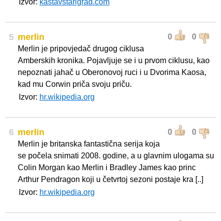
Izvor:
kastavstarigrad.com
5
merlin
0
0
Merlin je pripovjedač drugog ciklusa
Amberskih kronika. Pojavljuje se i u prvom ciklusu, kao
nepoznati jahač u Oberonovoj ruci i u Dvorima Kaosa,
kad mu Corwin priča svoju priču.
Izvor:
hr.wikipedia.org
6
merlin
0
0
Merlin je britanska fantastična serija koja
se počela snimati 2008. godine, a u glavnim ulogama su
Colin Morgan kao Merlin i Bradley James kao princ
Arthur Pendragon koji u četvrtoj sezoni postaje kra [..]
Izvor:
hr.wikipedia.org