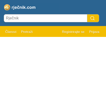
Članovi
Pretraži
Registrirajte se
Prijava