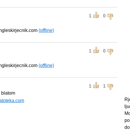
1
0
engleskirjecnik.com
(offline)
1
0
engleskirjecnik.com
(offline)
1
1
i blatom
Rj
atoteka.com
lj
Mo
po
do