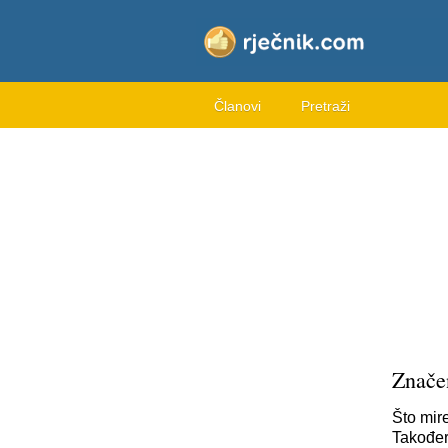
Članovi
Pretraži
Znače
Što mir
Također,