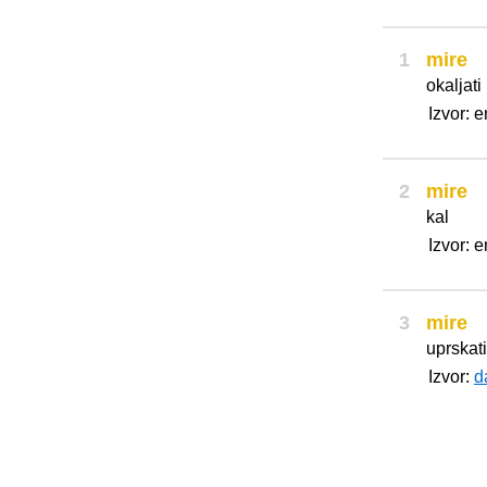
1
mire
okaljati
Izvor: 
2
mire
kal
Izvor: 
3
mire
uprskat
Izvor:
d