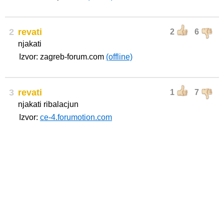
2
revati
2
6
njakati
Izvor: zagreb-forum.com
(offline)
3
revati
1
7
njakati ribalacjun
Izvor:
ce-4.forumotion.com