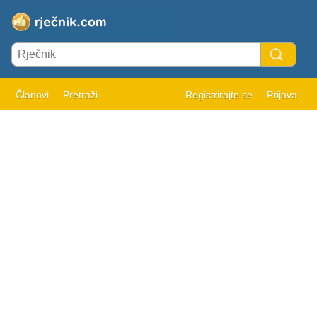
Članovi
Pretraži
Registrirajte se
Prijava