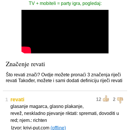
TV + mobiteli = party igra, pogledaj:
Značenje revati
Što revati znači? Ovdje možete pronaći 3 značenja riječi
revati Također, možete i sami dodati definiciju riječi revati
1
revati
12
2
glasanje magarca, glasno plakanje,
revež, neskladno pjevanje riktati: spremati, dovoditi u
red; njem.: richten
Izvor: krivi-put.com
(offline)