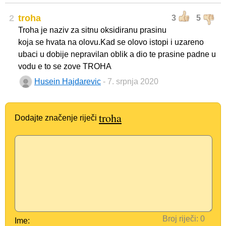
2
troha
3
5
Troha je naziv za sitnu oksidiranu prasinu
koja se hvata na olovu.Kad se olovo istopi i uzareno
ubaci u dobije nepravilan oblik a dio te prasine padne u
vodu e to se zove TROHA
Husein Hajdarevic
- 7. srpnja 2020
troha
Dodajte značenje riječi
Broj riječi:
Ime: