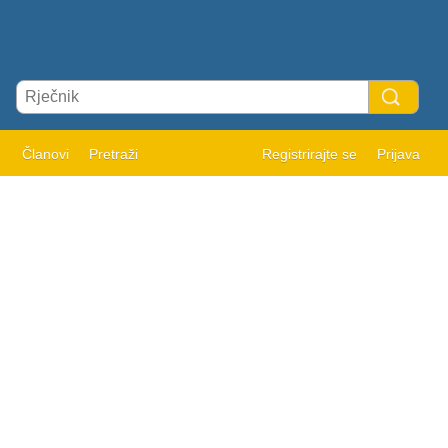
Članovi
Pretraži
Registrirajte se
Prijava