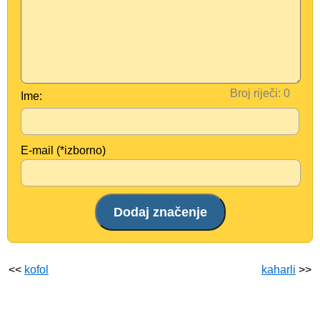
Broj riječi:
Ime:
E-mail (*izborno)
<<
kofol
kaharli
>>