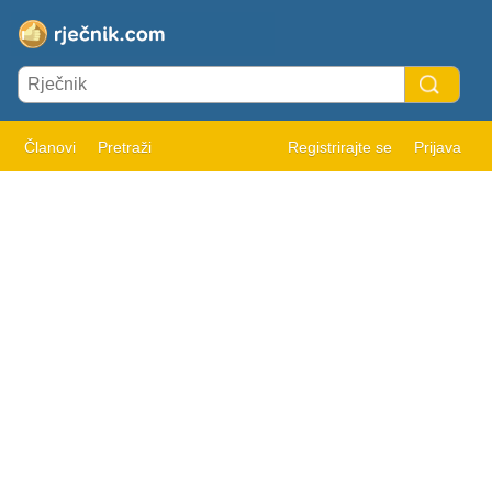
Članovi
Pretraži
Registrirajte se
Prijava