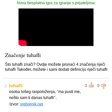
Nova besplatna igra za igranje s prijateljima:
Značenje tuhafli
Što tuhafli znači? Ovdje možete pronaći 4 značenja riječi
tuhafli Također, možete i sami dodati definiciju riječi tuhafli
1
tuhafli
2
0
osoba lošeg raspoloženja, "ma pusti me,
nešto sam ti danas tuhafli".
Izvor:
srebrenik.net