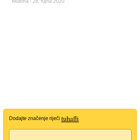
Mubina
- 28. rujna 2020
tuhafli
Dodajte značenje riječi