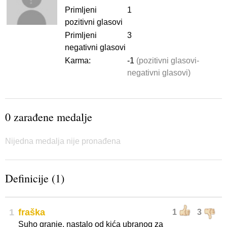
Primljeni
1
pozitivni glasovi
Primljeni
3
negativni glasovi
Karma:
-1
(pozitivni glasovi-
negativni glasovi)
0 zarađene medalje
Nijedna medalja nije pronađena
Definicije (1)
1
fraška
1
3
Suho granje, nastalo od kića ubranog za