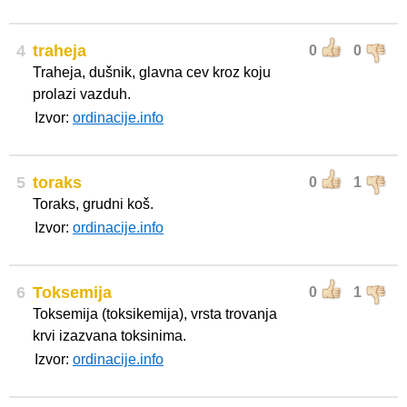
4
traheja
0
0
Traheja, dušnik, glavna cev kroz koju
prolazi vazduh.
Izvor:
ordinacije.info
5
toraks
0
1
Toraks, grudni koš.
Izvor:
ordinacije.info
6
Toksemija
0
1
Toksemija (toksikemija), vrsta trovanja
krvi izazvana toksinima.
Izvor:
ordinacije.info