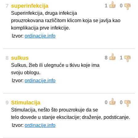
7
superinfekcija
1
0
Superinfekcija, druga infekcija
prouzrokovana različitom klicom koja se javlja kao
komplikacija prve infekcije.
Izvor:
ordinacije.info
8
sulkus
8
1
Sulkus, žleb ili ulegnuće u tkivu koje ima
svoju oblogu.
Izvor:
ordinacije.info
9
Stimulacija
0
0
Stimulacija, nešto što prouzrokuje da se
telo dovede u stanje ekscitacije; draženje, podsticanje.
Izvor:
ordinacije.info