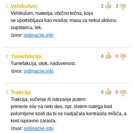
1
Vehikulum
2
3
Vehikulum, materija, obično tečna, koja
se upotrebljava kao nosilac masa za nekul aktivnu
supstancu, lek.
Izvor:
ordinacije.info
2
Tumefakcija
4
0
Tumefakcija, otok, naduvenost.
Izvor:
ordinacije.info
3
Trakcija
0
0
Trakcija, vučenje ili istezanje putem
primene sile na neki deo, npr. sistem natega kod
polomljene kosti da bi se nadjačala kontrasila mišića, a
kost ispravno zarasla.
Izvor:
ordinacije.info