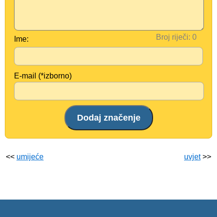
Broj riječi:
Ime:
E-mail (*izborno)
<<
umijeće
uvjet
>>