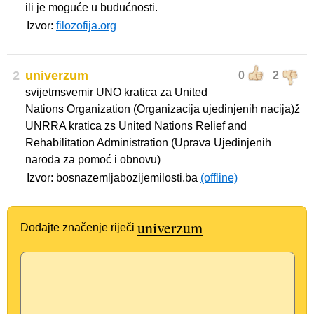
ili je moguće u budućnosti.
Izvor:
filozofija.org
2
univerzum
0
2
svijetmsvemir UNO kratica za United
Nations Organization (Organizacija ujedinjenih nacija)ž
UNRRA kratica zs United Nations Relief and
Rehabilitation Administration (Uprava Ujedinjenih
naroda za pomoć i obnovu)
Izvor: bosnazemljabozijemilosti.ba
(offline)
univerzum
Dodajte značenje riječi