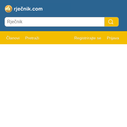
Članovi
Pretraži
Registrirajte se
Prijava