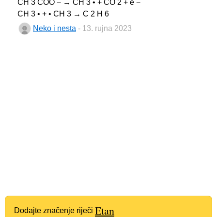
CH 3 COO − → CH 3 • + CO 2 + e −
CH 3 • + • CH 3 → C 2 H 6
Neko i nesta
- 13. rujna 2023
Etan
Dodajte značenje riječi