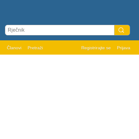
Članovi
Pretraži
Registrirajte se
Prijava