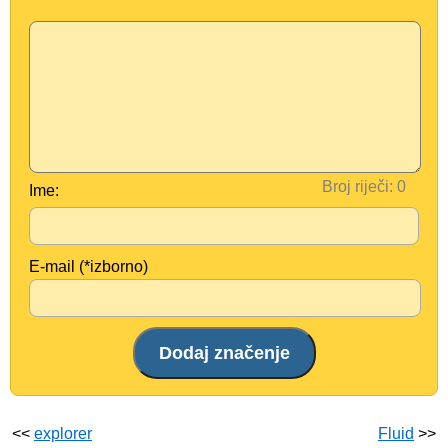
Broj riječi:
Ime:
E-mail (*izborno)
<<
explorer
Fluid
>>