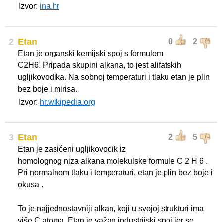
Izvor:
ina.hr
2
Etan
0
2
Etan je organski kemijski spoj s formulom
C2H6. Pripada skupini alkana, to jest alifatskih
ugljikovodika. Na sobnoj temperaturi i tlaku etan je plin
bez boje i mirisa.
Izvor:
hr.wikipedia.org
3
Etan
2
5
Etan je zasićeni ugljikovodik iz
homolognog niza alkana molekulske formule C 2 H 6 .
Pri normalnom tlaku i temperaturi, etan je plin bez boje i
okusa .
To je najjednostavniji alkan, koji u svojoj strukturi ima
više C atoma. Etan je važan industrijski spoj jer se