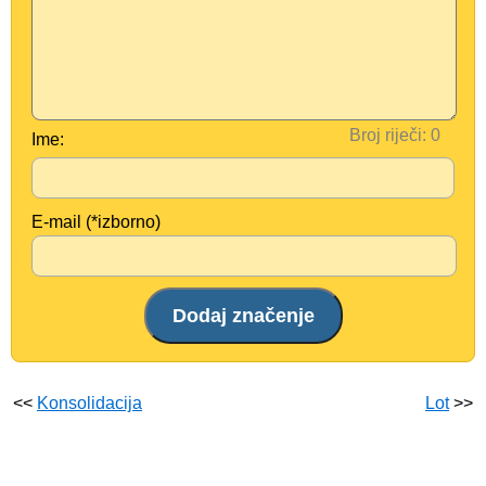
Broj riječi:
Ime:
E-mail (*izborno)
<<
Konsolidacija
Lot
>>