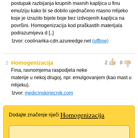
postupak razbijanja krupnih masnih kapljica u finu
emulziju kako bi se dobilo ujednačeno masno mlijeko
koje je izrazito bijele boje bez izdvojenih kapljica na
površini. Homogenizacija kod praškastih materijala
podrazumijeva d [..]
Izvor: coolinarika-cdn.azureedge.net
(offline)
2
Homogenizacija
2
0
Fina, ravnomjerna raspodjela neke
materije u nekoj drugoj, npr. emulgovanjem (kao mast u
mlijeku).
Izvor:
medicinskirjecnik.com
Homogenizacija
Dodajte značenje riječi