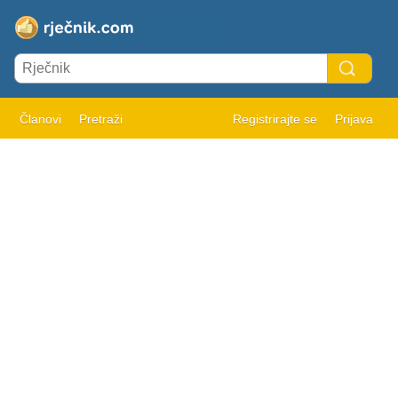
Članovi
Pretraži
Registrirajte se
Prijava