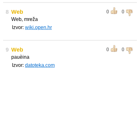
8
Web
0
0
Web, mreža
Izvor:
wiki.open.hr
9
Web
0
0
pauèina
Izvor:
datoteka.com