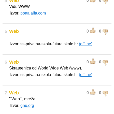
4
Web
0
0
Vidi: WWW
Izvor:
portalalfa.com
5
Web
0
0
Izvor: ss-privatna-skola-futura.skole.hr
(offline)
6
Web
0
0
Skraæenica od World Wide Web (www).
Izvor: ss-privatna-skola-futura.skole.hr
(offline)
7
Web
0
0
'''Web''', mreža
Izvor:
gnu.org