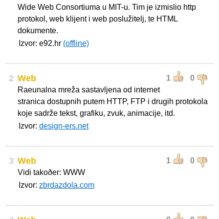
Wide Web Consortiuma u MIT-u. Tim je izmislio http
protokol, web klijent i web poslužitelj, te HTML
dokumente.
Izvor: e92.hr
(offline)
2
Web
1
0
Raeunalna mreža sastavljena od internet
stranica dostupnih putem HTTP, FTP i drugih protokola
koje sadrže tekst, grafiku, zvuk, animacije, itd.
Izvor:
design-ers.net
3
Web
1
0
Vidi takoðer: WWW
Izvor:
zbrdazdola.com