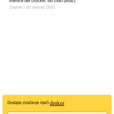
imenice der Drucker, što znači pisač)
Sophie
- 20. travnja 2020
druker
Dodajte značenje riječi