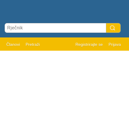
Članovi
Pretraži
Registrirajte se
Prijava