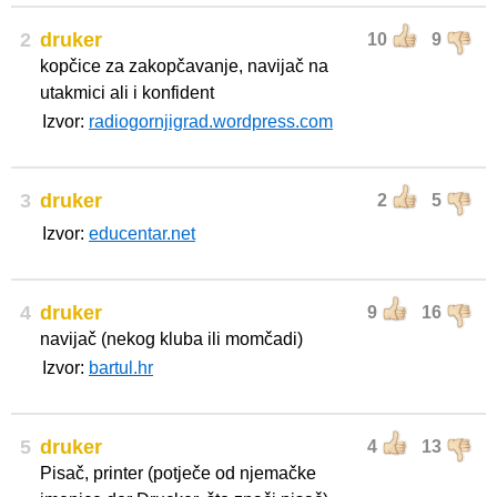
2
druker
10
9
kopčice za zakopčavanje, navijač na
utakmici ali i konfident
Izvor:
radiogornjigrad.wordpress.com
3
druker
2
5
Izvor:
educentar.net
4
druker
9
16
navijač (nekog kluba ili momčadi)
Izvor:
bartul.hr
5
druker
4
13
Pisač, printer (potječe od njemačke