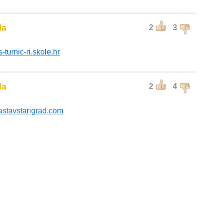
da
2
3
s-turnic-ri.skole.hr
da
2
4
astavstarigrad.com