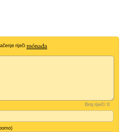
mónada
ačenje riječi
Broj riječi:
borno)