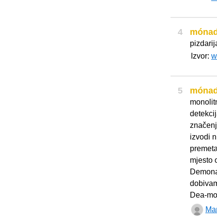
4
móna
pizdarij
Izvor:
w
5
móna
monolit
detekci
značenj
izvodi 
premeta
mjesto 
Demona 
dobivam
Dea-mon
Mar