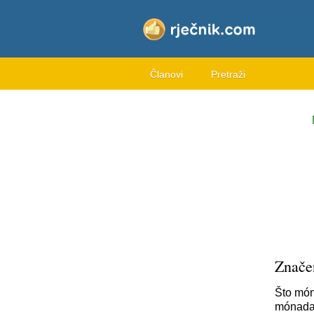
Članovi
Pretraži
Znače
Što món
mónada 