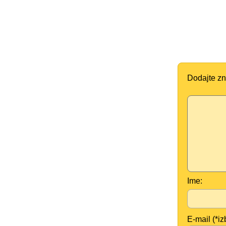
Dodajte zn
Ime:
E-mail (*iz