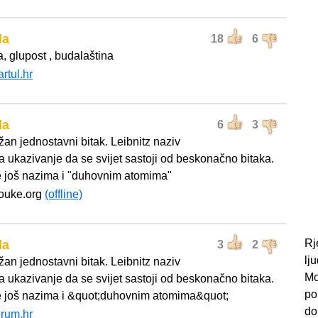
da
18
6
a, glupost , budalaština
artul.hr
da
6
3
žan jednostavni bitak. Leibnitz naziv
za ukazivanje da se svijet sastoji od beskonačno bitaka.
još nazima i "duhovnim atomima"
pouke.org
(offline)
Rj
da
3
2
lj
žan jednostavni bitak. Leibnitz naziv
Mo
za ukazivanje da se svijet sastoji od beskonačno bitaka.
po
još nazima i &quot;duhovnim atomima&quot;
do
orum.hr