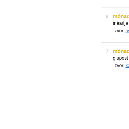
6
móna
trièarija
Izvor:
o
7
móna
glupost
Izvor:
k