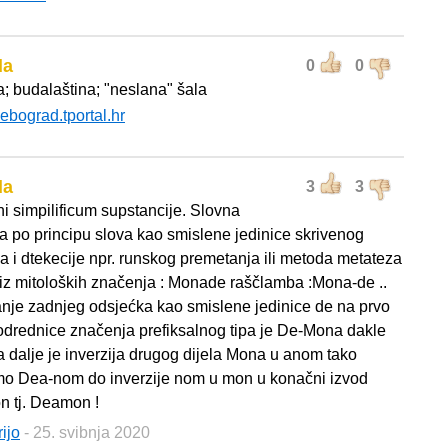
da
0
0
a; budalaština; "neslana" šala
ebograd.tportal.hr
da
3
3
ni simpilificum supstancije. Slovna
ja po principu slova kao smislene jedinice skrivenog
a i dtekecije npr. runskog premetanja ili metoda metateza
niz mitoloških značenja : Monade raščlamba :Mona-de ..
nje zadnjeg odsjećka kao smislene jedinice de na prvo
odrednice značenja prefiksalnog tipa je De-Mona dakle
dalje je inverzija drugog dijela Mona u anom tako
o Dea-nom do inverzije nom u mon u konačni izvod
 tj. Deamon !
ijo
- 25. svibnja 2020