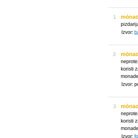
1
móna
pizdarij
Izvor:
b
2
móna
neprote
koristi 
monade 
Izvor: 
3
móna
neprote
koristi 
monade 
Izvor:
f