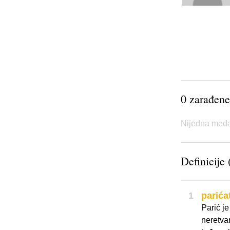
0 zarađene
Nijedna meda
Definicije 
1
parića
Parić j
neretvan