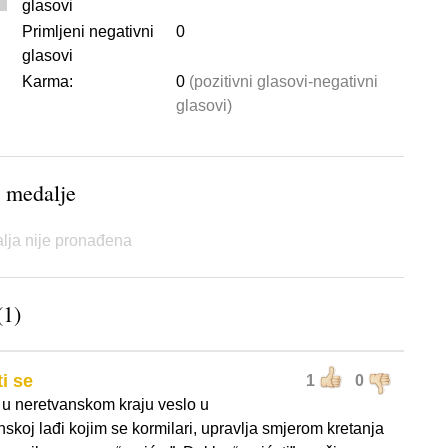
glasovi
Primljeni negativni
0
glasovi
Karma:
0
(pozitivni glasovi-negativni
glasovi)
 medalje
lja nije pronađena
(1)
ti se
1
0
e u neretvanskom kraju veslo u
skoj lađi kojim se kormilari, upravlja smjerom kretanja