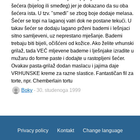
šećera (bijelog ili smeđeg) jer je dokazano da su oba
šećera ista. U tzv. "smeđi" se zbog boje dodaje melasa.
Šećer se topi na laganoj vatri dok ne postane tekući. U
takav šećer se dodaju lagano prženi bademi i lešnjaci
sitno samljeveni, uz neprestano mješanje. Bademi
trebaju biti bijeli, očišćeni od kožice. Ako želite vrhunski
grilaž, tada VEĆ mljevene bademe i lješnjake izradite u
mužaru do forme paste i dodajte u rastopljeni šećer.
Ovakav pasta-grilaž dodan maslacu i jajima daje
VRHUNSKE kreme za razne slastice. Fantastičan fil za
torte, npr. Chemberlain tortu
Boky
- 30. studenoga 1999
Privacy policy
Kontakt
Change language