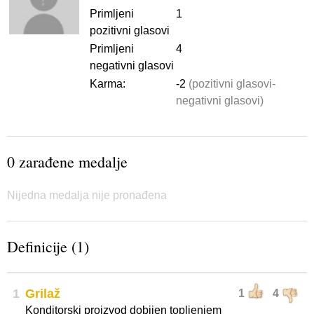
Primljeni
1
pozitivni glasovi
Primljeni
4
negativni glasovi
Karma:
-2
(pozitivni glasovi-
negativni glasovi)
0 zarađene medalje
Nijedna medalja nije pronađena
Definicije (1)
1
Grilaž
1
4
Konditorski proizvod dobijen topljenjem