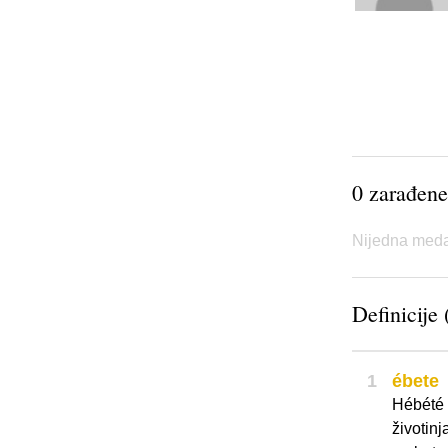
0 zarađene
Nijedna meda
Definicije 
1
ébete
Hébété f
životinj