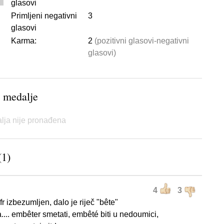
glasovi
Primljeni negativni
3
glasovi
Karma:
2
(pozitivni glasovi-negativni
glasovi)
 medalje
lja nije pronađena
(1)
4
3
r izbezumljen, dalo je riječ "bête"
a.... embêter smetati, embêté biti u nedoumici,