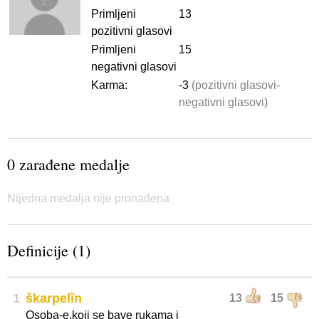
Primljeni
13
pozitivni glasovi
Primljeni
15
negativni glasovi
Karma:
-3
(pozitivni glasovi-
negativni glasovi)
0 zarađene medalje
Nijedna medalja nije pronađena
Definicije (1)
1
škarpelîn
13
15
Osoba-e,koji se bave rukama i