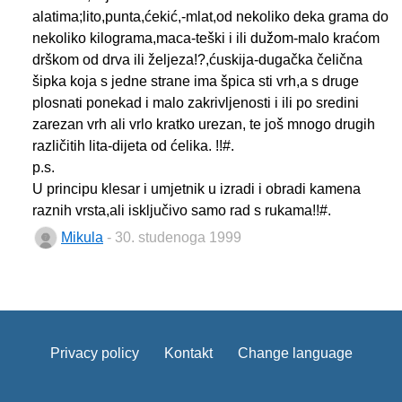
alatima;lito,punta,ćekić,-mlat,od nekoliko deka grama do
nekoliko kilograma,maca-teški i ili dužom-malo kraćom
drškom od drva ili željeza!?,ćuskija-dugačka čelična
šipka koja s jedne strane ima špica sti vrh,a s druge
plosnati ponekad i malo zakrivljenosti i ili po sredini
zarezan vrh ali vrlo kratko urezan, te još mnogo drugih
različitih lita-dijeta od ćelika. !!#.
p.s.
U principu klesar i umjetnik u izradi i obradi kamena
raznih vrsta,ali isključivo samo rad s rukama!!#.
Mikula
- 30. studenoga 1999
Privacy policy
Kontakt
Change language