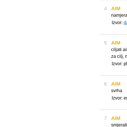
4
AIM
namjera
Izvor:
d
5
AIM
ciljati 
za cilj, 
Izvor: p
6
AIM
svrha
Izvor: 
7
AIM
smjerati