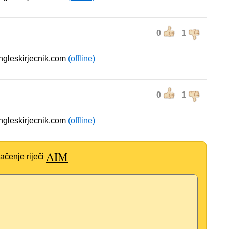
0
1
engleskirjecnik.com
(offline)
0
1
engleskirjecnik.com
(offline)
AIM
ačenje riječi