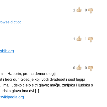
1
0
rowse.dict.cc
1
1
etbih.org
0
0
m ili Haborin, prema demonologiji,
 i treći duh Goecije koji vodi dvadeset i šest legija
Ima ljudsko tijelo s tri glave; mačju, zmijsku i ljudsku s
ljudska glava ima dvi [..]
r.wikipedia.org