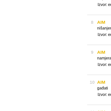
Izvor: 
8
AIM
nišanje
Izvor: 
9
AIM
namjera
Izvor: 
10
AIM
gađati
Izvor: 