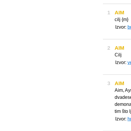
1
AIM
cilj {m}
Izvor:
b
2
AIM
Cilj
Izvor:
v
3
AIM
Aim, Ay
dvadeset
demona. 
tim što 
Izvor:
h