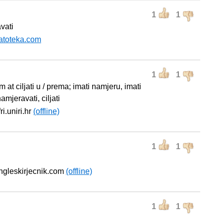
1
1
vati
atoteka.com
1
1
aim at ciljati u / prema; imati namjeru, imati
namjeravati, ciljati
fri.uniri.hr
(offline)
1
1
engleskirjecnik.com
(offline)
1
1