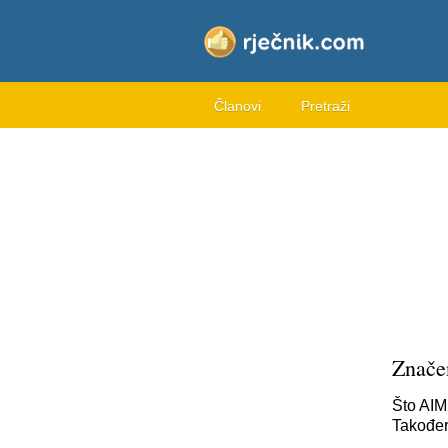
Članovi
Pretraži
Znače
Što AIM
Također,