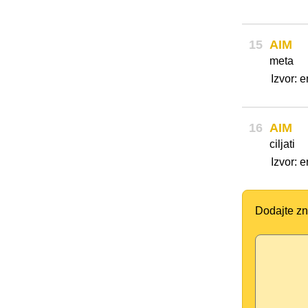
15
AIM
meta
Izvor: 
16
AIM
ciljati
Izvor: 
Dodajte zn