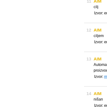
11
AIM
cilj
Izvor: 
12
AIM
ciljem
Izvor: 
13
AIM
Automat
proizvo
Izvor:
m
14
AIM
nišan
Izvor: 