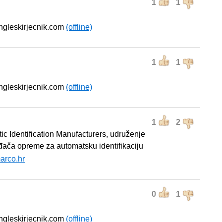
1
1
engleskirjecnik.com
(offline)
1
1
engleskirjecnik.com
(offline)
1
2
ic Identification Manufacturers, udruženje
đača opreme za automatsku identifikaciju
arco.hr
0
1
engleskirjecnik.com
(offline)